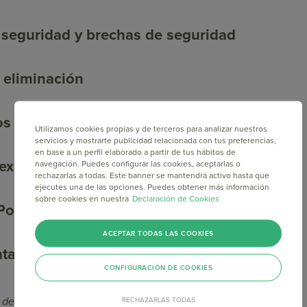
e seguridad y brechas de seguridad
 eliminación
os Estados Unidos
Utilizamos cookies propias y de terceros para analizar nuestros
servicios y mostrarte publicidad relacionada con tus preferencias,
en base a un perfil elaborado a partir de tus hábitos de
Texas
navegación. Puedes configurar las cookies, aceptarlas o
rechazarlas a todas. Este banner se mantendrá activo hasta que
ejecutes una de las opciones. Puedes obtener más información
sobre cookies en nuestra
Declaración de Cookies
olítica
ACEPTAR TODAS LAS COOKIES
as sobre esta política y tu privacidad
CONFIGURACIÓN DE COOKIES
o de 2021
RECHAZARLAS TODAS