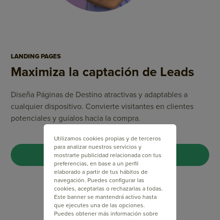
LANDING PAGES
Maximiza la captación de Leads
Diseña Páginas de Destino atractivas y adaptables a
cualquier dispositivo. Convierte visitantes en clientes
potenciales y guíalos hacia la compra.
Utilizamos cookies propias y de terceros
para analizar nuestros servicios y
CREA TU LANDING PAGE
mostrarte publicidad relacionada con tus
preferencias, en base a un perfil
elaborado a partir de tus hábitos de
navegación. Puedes configurar las
cookies, aceptarlas o rechazarlas a todas.
Este banner se mantendrá activo hasta
que ejecutes una de las opciones.
Puedes obtener más información sobre