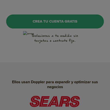
OnSite Marketing
CREA TU CUENTA GRATIS
WhatsApp
Soluciones a tu medida
sin
tarjetas o contrato fijo.
Notificaciones Push
Conversaciones
Inteligencia Artificial
Landing Pages
Ellos usan Doppler para expandir y optimizar sus
SMS Marketing
negocios