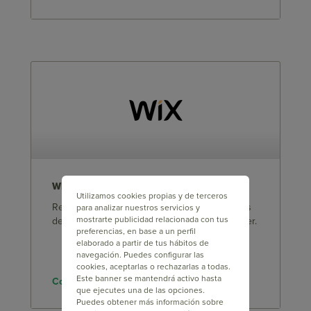
WIX
Utilizamos cookies propias y de terceros
Recolecta información valiosa de los visitantes
para analizar nuestros servicios y
mostrarte publicidad relacionada con tus
de tu Sitio Web con los Formularios de Doppler.
preferencias, en base a un perfil
elaborado a partir de tus hábitos de
navegación. Puedes configurar las
cookies, aceptarlas o rechazarlas a todas.
Este banner se mantendrá activo hasta
Conoce los beneficios >>
que ejecutes una de las opciones.
Puedes obtener más información sobre