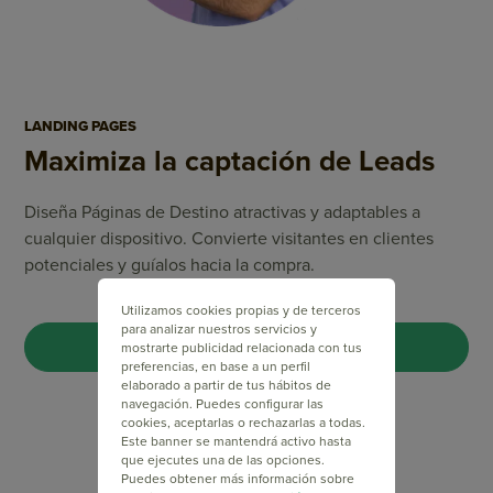
LANDING PAGES
Maximiza la captación de Leads
Diseña Páginas de Destino atractivas y adaptables a
cualquier dispositivo. Convierte visitantes en clientes
potenciales y guíalos hacia la compra.
Utilizamos cookies propias y de terceros
para analizar nuestros servicios y
CREA TU LANDING PAGE
mostrarte publicidad relacionada con tus
preferencias, en base a un perfil
elaborado a partir de tus hábitos de
navegación. Puedes configurar las
cookies, aceptarlas o rechazarlas a todas.
Este banner se mantendrá activo hasta
que ejecutes una de las opciones.
Puedes obtener más información sobre