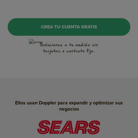
OnSite Marketing
CREA TU CUENTA GRATIS
WhatsApp
Soluciones a tu medida
sin
tarjetas o contrato fijo.
Notificaciones Push
Conversaciones
Inteligencia Artificial
Landing Pages
Ellos usan Doppler para expandir y optimizar sus
SMS Marketing
negocios