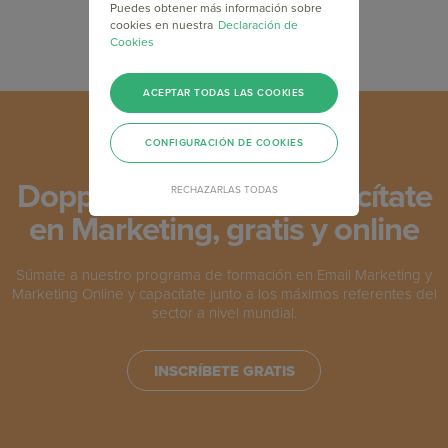
Puedes obtener más información sobre
cookies en nuestra
Declaración de
Cookies
ACEPTAR TODAS LAS COOKIES
CONFIGURACIÓN DE COOKIES
Doppler Academy: Capacítate
RECHAZARLAS TODAS
en Marketing, gratis y online
Súmate a nuestro programa de formación en Email Marketing y
Marketing Online y capacítate junto a los máximos referentes del
sector a nivel mundial.
INSCRÍBETE GRATIS