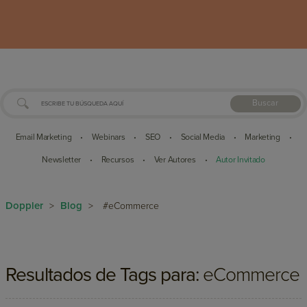
Buscar
Email Marketing
Webinars
SEO
Social Media
Marketing
•
•
•
•
•
Newsletter
Recursos
Ver Autores
Autor Invitado
•
•
•
Doppler
Blog
>
>
#eCommerce
Resultados de Tags para:
eCommerce