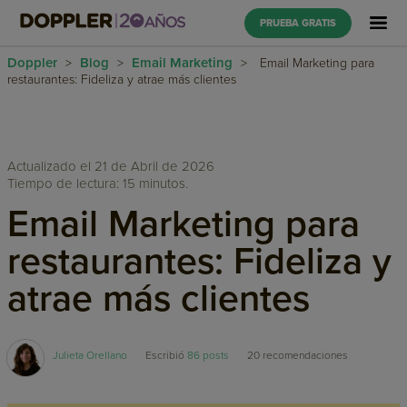
PRUEBA GRATIS
Doppler
Blog
Email Marketing
>
>
>
Email Marketing para
restaurantes: Fideliza y atrae más clientes
Actualizado el 21 de Abril de 2026
Tiempo de lectura: 15 minutos.
Email Marketing para
restaurantes: Fideliza y
atrae más clientes
Julieta Orellano
Escribió
86 posts
20
recomendaciones