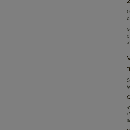
2
G
d
¡
c
¡
3
S
W
O
¡
d
s