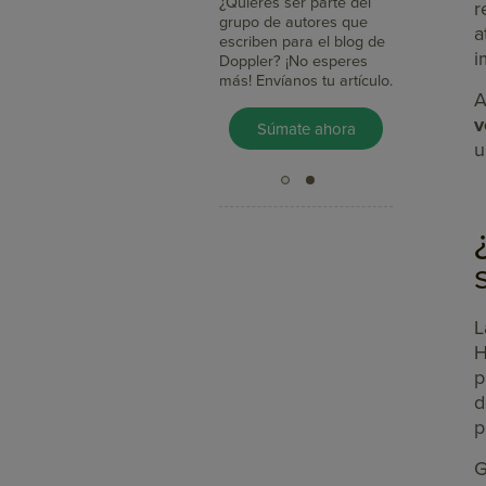
Marketing llegas a más
¿Quieres ser parte del
r
clientes, integras tus
grupo de autores que
a
mensajes con redes
escriben para el blog de
i
sociales y mides su
Doppler? ¡No esperes
impacto en minutos?
más! Envíanos tu artículo.
A
v
Pruébalo Gratis
Súmate ahora
u
L
H
p
d
p
G