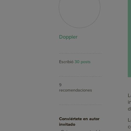
Doppler
Escribió
30 posts
9
recomendaciones
L
i
d
Aumenta tus ventas
Conviértete en autor
con Doppler
L
invitado
c
¿Sabías que con el Email