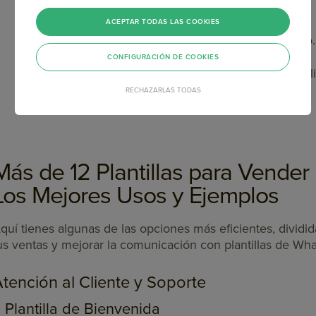
Ser claras y concisas.
ACEPTAR TODAS LAS COOKIES
Evitar lenguaje puramente promocional o engañoso.
CONFIGURACIÓN DE COOKIES
Contener variables ({{1}}, {{nombre}}) para la personal
RECHAZARLAS TODAS
No solicitar información sensible.
Más de 12 Plantillas para Vende
Los Mejores Usos y Ejemplos
quí tienes algunas de las opciones más eficientes, dividi
us ventas y mejorar la comunicación con plantillas de Wh
tención al Cliente y Soporte
. Plantilla de Bienvenida