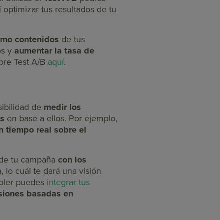
í optimizar tus resultados de tu
como contenidos
de tus
os y
aumentar la tasa de
bre Test A/B
aquí
.
sibilidad de
medir los
as
en base a ellos. Por ejemplo,
n tiempo real sobre el
 de tu campaña
con los
, lo cuál te dará una visión
ppler puedes
integrar tus
siones basadas en