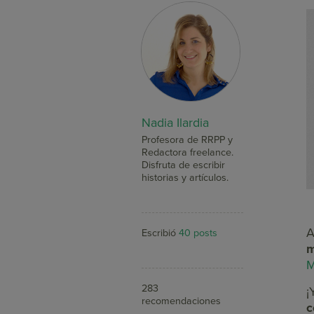
Nadia Ilardia
Profesora de RRPP y
Redactora freelance.
Disfruta de escribir
historias y artículos.
A
Escribió
40 posts
m
M
283
¡
recomendaciones
c