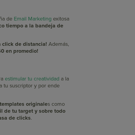
aña de
Email Marketing
exitosa
co tiempo a la bandeja de
 click de distancia!
Además,
0 en promedio!
ra
estimular tu creatividad
a la
 tu suscriptor y por ende
templates originale
s como
l de tu target y sobre todo
asa de clicks
.