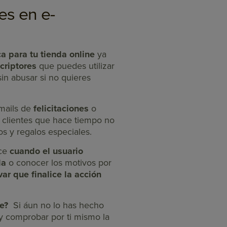
es en e-
ca para tu tienda online
ya
criptores
que puedes utilizar
sin abusar si no quieres
mails de
felicitaciones
o
 clientes que hace tiempo no
os y regalos especiales.
rce
cuando el usuario
da
o conocer los motivos por
var que finalice la acción
e?
Si áun no lo has hecho
y comprobar por ti mismo la