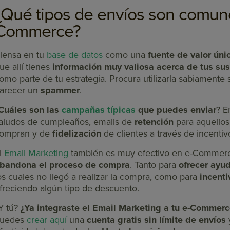
¿Qué tipos de envíos son comun
Commerce?
iensa en tu
base de datos
como una
fuente de valor úni
ue allí tienes
información muy valiosa acerca de tus sus
omo parte de tu estrategia. Procura utilizarla sabiamente 
arecer un
spammer
.
Cuáles son las
campañas típicas
que puedes enviar
? E
aludos de cumpleaños, emails de
retención
para aquellos
ompran y de
fidelización
de clientes a través de incentiv
l
Email Marketing
también es muy efectivo en e-Comme
bandona el proceso de compra
. Tanto para
ofrecer ayu
os cuales no llegó a realizar la compra, como para
incenti
freciendo algún tipo de descuento.
Y tú?
¿Ya integraste el Email Marketing a tu e-Commerc
uedes
crear aquí
una
cuenta gratis sin límite de envíos