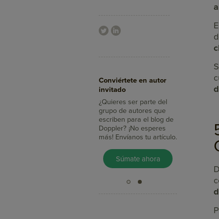
a
E
d
c
S
Aumenta tus ventas
c
Conviértete en autor
con Doppler
d
invitado
¿Sabías que con el Email
Marketing llegas a más
¿Quieres ser parte del
clientes, integras tus
grupo de autores que
mensajes con redes
escriben para el blog de
sociales y mides su
Doppler? ¡No esperes
impacto en minutos?
más! Envíanos tu artículo.
Pruébalo Gratis
Súmate ahora
D
c
d
P