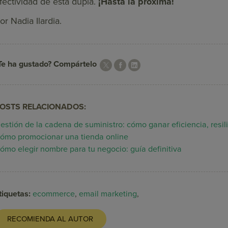
fectividad de esta dupla.
¡Hasta la próxima!
or Nadia Ilardia.
Te ha gustado? Compártelo
OSTS RELACIONADOS:
estión de la cadena de suministro: cómo ganar eficiencia, resil
ómo promocionar una tienda online
ómo elegir nombre para tu negocio: guía definitiva
tiquetas:
ecommerce
,
email marketing
,
RECOMIENDA AL AUTOR