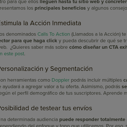
tro para que ellos
lleguen hasta tu sitio web y concrete
resentamos los
principales beneficios
y algunos consejo
stimula la Acción Inmediata
os denominados
Calls To Action
(Llamados a la Acción) t
ector para que haga click
y pueda descubrir de qué se trat
eb. ¿Quieres saber más sobre
cómo diseñar un CTA exi
n este post
.
Personalización y Segmentación
on herramientas como
Doppler
podrás incluir múltiples
c
e ayudará a agregar valor a tu oferta. Asimismo, podrás
se
egún el perfil demográfico de tus suscriptores. Aprende 
osibilidad de testear tus envíos
na determinada audiencia
puede responder totalmente 
ependiendo del enfoque y tono que utilicemos. Por eso, si