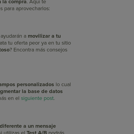
n la compra
. Aquí te
s para aprovecharlos:
e ayudarán a
movilizar a tu
a tu oferta peor ya en tu sitio
toso
? Encontra más consejos
ampos personalizados
lo cual
gmentar la base de datos
más en el
siguiente post
.
diferente a un mensaje
 utilizas el
Test A/B
podrás