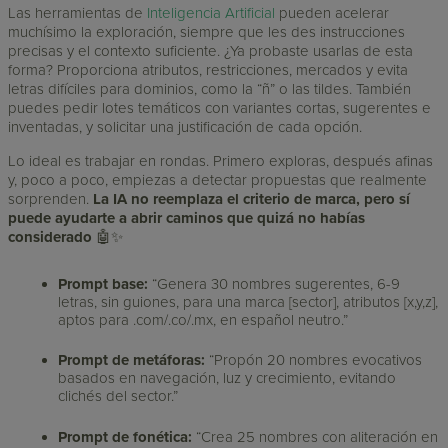
Las herramientas de
Inteligencia Artificial
pueden acelerar
muchísimo la exploración, siempre que les des instrucciones
precisas y el contexto suficiente. ¿Ya probaste usarlas de esta
forma? Proporciona atributos, restricciones, mercados y evita
letras difíciles para dominios, como la “ñ” o las tildes. También
puedes pedir lotes temáticos con variantes cortas, sugerentes e
inventadas, y solicitar una justificación de cada opción.
Lo ideal es trabajar en rondas. Primero exploras, después afinas
y, poco a poco, empiezas a detectar propuestas que realmente
sorprenden.
La IA no reemplaza el criterio de marca, pero sí
puede ayudarte a abrir caminos que quizá no habías
considerado
🤖✨
Prompt base:
“Genera 30 nombres sugerentes, 6-9
letras, sin guiones, para una marca [sector], atributos [x,y,z],
aptos para .com/.co/.mx, en español neutro.”
Prompt de metáforas:
“Propón 20 nombres evocativos
basados en navegación, luz y crecimiento, evitando
clichés del sector.”
Prompt de fonética:
“Crea 25 nombres con aliteración en