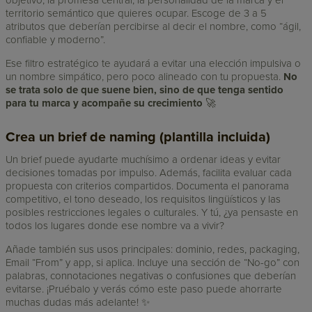
territorio semántico que quieres ocupar. Escoge de 3 a 5
atributos que deberían percibirse al decir el nombre, como “ágil,
confiable y moderno”.
Ese filtro estratégico te ayudará a evitar una elección impulsiva o
un nombre simpático, pero poco alineado con tu propuesta.
No
se trata solo de que suene bien, sino de que tenga sentido
para tu marca y acompañe su crecimiento
🚀
Crea un brief de naming (plantilla incluida)
Un brief puede ayudarte muchísimo a ordenar ideas y evitar
decisiones tomadas por impulso. Además, facilita evaluar cada
propuesta con criterios compartidos. Documenta el panorama
competitivo, el tono deseado, los requisitos lingüísticos y las
posibles restricciones legales o culturales. Y tú, ¿ya pensaste en
todos los lugares donde ese nombre va a vivir?
Añade también sus usos principales: dominio, redes, packaging,
Email “From” y app, si aplica. Incluye una sección de “No-go” con
palabras, connotaciones negativas o confusiones que deberían
evitarse. ¡Pruébalo y verás cómo este paso puede ahorrarte
muchas dudas más adelante! ✨