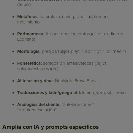
de uso
Metáforas:
naturaleza, navegación, luz, tiempo,
movimiento
Portmanteau:
fusiona dos conceptos (ej. eco + ritmo =
Ecoritmo)
Morfología:
prefijos/sufijos (“-fy”, “-lab”, “-ly”, “-io”, “neo-”)
Fonestética:
sonidos brillantes/veloces (i/e) vs.
sólidos/estables (o/u)
Aliteración y rima:
NeoNido, Brava Brasa
Traducciones y latín/griego útil:
lumen, vero, vita, nexus
Analogías del cliente:
“antes/después”,
“problema/solución”
Amplía con IA y prompts específicos