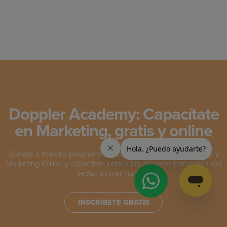
Doppler Academy: Capacítate
en Marketing, gratis y online
Súmate a nuestro programa de formación en Email Marketing y
Marketing Online y capacítate junto a los máximos referentes del
sector a nivel mundial.
INSCRÍBETE GRATIS