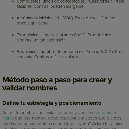
Compuestos: unión de conceptos (ej. “CasaVerde”). Pros:
flexibles. Contras: pueden alargarse.
Acrónimos: iniciales (ej. “SVA”). Pros: breves. Contras:
poco significado.
Toponímicos: lugar (ej. “Andes Café”). Pros: locales.
Contras: limitan expansión.
Eponímicos: nombre de persona (ej. “García & Co”). Pros:
cercanía. Contras: difícil escalado.
Método paso a paso para crear y
validar nombres
Define tu estrategia y posicionamiento
Antes de nombrar, necesitas tener muy clara la
estrategia de
marca
que ese nombre debe expresar. ¿Ya sabes qué quieres
que las personas sientan cuando lo escuchen? Aclara tu público
objetivo, la promesa central, la personalidad de la marca y el