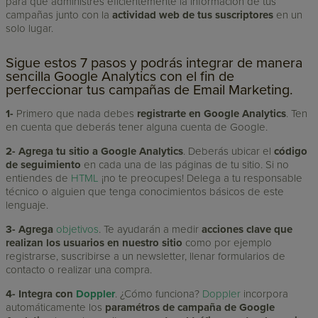
para que administres eficientemente la información de tus
campañas junto con la
actividad web de tus
suscriptores
en un
solo lugar.
Sigue estos 7 pasos y podrás integrar de manera
sencilla Google Analytics con el fin de
perfeccionar tus campañas de Email Marketing.
1-
Primero que nada debes
registrarte en Google Analytics
. Ten
en cuenta que deberás tener alguna cuenta de Google.
2- Agrega tu sitio a Google Analytics
. Deberás ubicar el
código
de seguimiento
en cada una de las páginas de tu sitio. Si no
entiendes de
HTML
¡no te preocupes! Delega a tu responsable
técnico o alguien que tenga conocimientos básicos de este
lenguaje.
3- Agrega
objetivos
. Te ayudarán a medir
acciones clave que
realizan los usuarios en nuestro sitio
como por ejemplo
registrarse, suscribirse a un newsletter, llenar formularios de
contacto o realizar una compra.
4- Integra con
Doppler
. ¿Cómo funciona?
Doppler
incorpora
automáticamente los
paramétros de campaña de Google