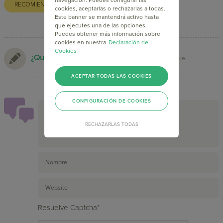
RECOMIENDA AL AUTOR
cookies, aceptarlas o rechazarlas a todas.
Este banner se mantendrá activo hasta
que ejecutes una de las opciones.
Puedes obtener más información sobre
cookies en nuestra
Declaración de
Cookies
¿Quieres ser un autor invitado?
Envíanos tus artículos.
ACEPTAR TODAS LAS COOKIES
CONFIGURACIÓN DE COOKIES
RECHAZARLAS TODAS
Resuelve Captcha*