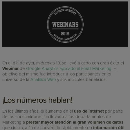
En el día de ayer, miércoles 10, se llevó a cabo con gran éxito el
Webinar
de
Google Analytics aplicado al Email Marketing
. El
objetivo del mismo fue introducir a los participantes en el
universo de la
Analítica Web
y sus múltiples beneficios.
¡Los números hablan!
En los últimos años, el aumento en el
uso de internet
por parte
de los consumidores, ha llevado a los departamentos de
Marketing a
prestar mayor atención al gran volumen de datos
que circula, a fin de convertirlo rápidamente en
información útil