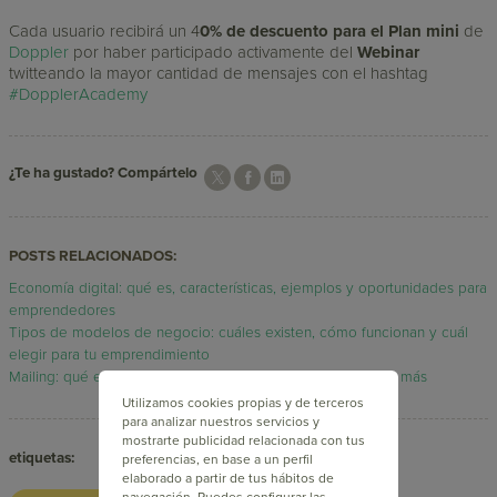
Cada usuario recibirá un 4
0% de descuento para el Plan mini
de
Doppler
por haber participado activamente del
Webinar
twitteando la mayor cantidad de mensajes con el hashtag
#DopplerAcademy
¿Te ha gustado? Compártelo
POSTS RELACIONADOS:
Economía digital: qué es, características, ejemplos y oportunidades para
emprendedores
Tipos de modelos de negocio: cuáles existen, cómo funcionan y cuál
elegir para tu emprendimiento
Mailing: qué es, cómo funciona y cómo usarlo para vender más
Utilizamos cookies propias y de terceros
para analizar nuestros servicios y
mostrarte publicidad relacionada con tus
etiquetas:
preferencias, en base a un perfil
elaborado a partir de tus hábitos de
navegación. Puedes configurar las