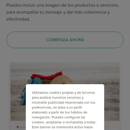
Puedes incluir una imagen de tus productos o servicios,
para acompañar tu mensaje y dar más coherencia y
efectividad.
COMIENZA AHORA
Utilizamos cookies propias y de terceros
para analizar nuestros servicios y
mostrarte publicidad relacionada con tus
preferencias, en base a un perfil
elaborado a partir de tus hábitos de
navegación. Puedes configurar las
cookies, aceptarlas o rechazarlas a todas.
Este banner se mantendrá activo hasta