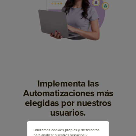
Implementa las
Automatizaciones más
elegidas por nuestros
usuarios.
Utilizamos cookies propias y de terceros
para analizar nuestros servicios y