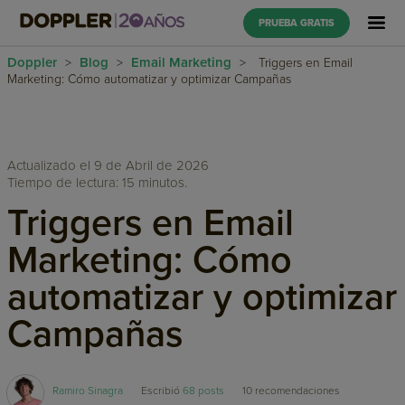
PRUEBA GRATIS
Doppler
Blog
Email Marketing
>
>
>
Triggers en Email
Marketing: Cómo automatizar y optimizar Campañas
Actualizado el 9 de Abril de 2026
Tiempo de lectura: 15 minutos.
Triggers en Email
Marketing: Cómo
automatizar y optimizar
Campañas
Ramiro Sinagra
Escribió
68 posts
10
recomendaciones