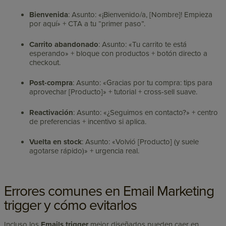
Bienvenida
: Asunto: «¡Bienvenido/a, [Nombre]! Empieza
por aquí» + CTA a tu “primer paso”.
Carrito abandonado
: Asunto: «Tu carrito te está
esperando» + bloque con productos + botón directo a
checkout.
Post-compra
: Asunto: «Gracias por tu compra: tips para
aprovechar [Producto]» + tutorial + cross-sell suave.
Reactivación
: Asunto: «¿Seguimos en contacto?» + centro
de preferencias + incentivo si aplica.
Vuelta en stock
: Asunto: «Volvió [Producto] (y suele
agotarse rápido)» + urgencia real.
Errores comunes en Email Marketing
trigger y cómo evitarlos
Incluso los
Emails trigger
mejor diseñados pueden caer en