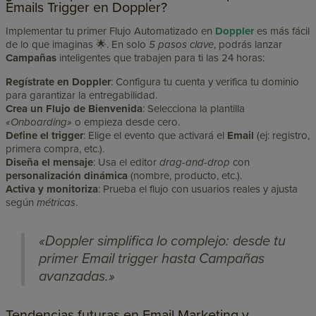
Emails Trigger en Doppler?
Implementar tu primer Flujo Automatizado en
Doppler
es más fácil
de lo que imaginas 🌟. En solo
5 pasos clave
, podrás lanzar
Campañas
inteligentes que trabajen para ti las 24 horas:
Regístrate en Doppler
: Configura tu cuenta y verifica tu dominio
para garantizar la entregabilidad.
Crea un Flujo de Bienvenida
: Selecciona la plantilla
«Onboarding»
o empieza desde cero.
Define el trigger
: Elige el evento que activará el
Email
(ej: registro,
primera compra, etc.).
Diseña el mensaje
: Usa el editor
drag-and-drop
con
personalización dinámica
(nombre, producto, etc.).
Activa y monitoriza
: Prueba el flujo con usuarios reales y ajusta
según
métricas
.
«Doppler simplifica lo complejo: desde tu
primer Email trigger hasta Campañas
avanzadas.»
Tendencias futuras en Email Marketing y