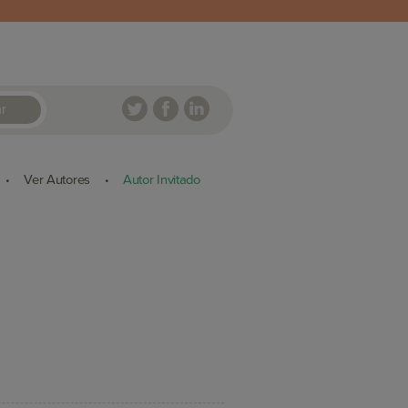
r
Ver Autores
Autor Invitado
•
•