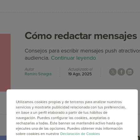
Cómo redactar mensajes 
Consejos para escribir mensajes push atractivo
audiencia.
Continuar leyendo
Autor
Actualizado el
Ramiro Sinagra
19 Ago, 2025
Utilizamos cookies propias y de terceros para analizar nuestros
servicios y mostrarte publicidad relacionada con tus preferencias,
en base a un perfil elaborado a partir de tus hábitos de
navegación. Puedes configurar las cookies, aceptarlas o
rechazarlas a todas. Este banner se mantendrá activo hasta que
ejecutes una de las opciones. Puedes obtener más información
Errores comunes en Push 
sobre cookies en nuestra
Declaración de Cookies