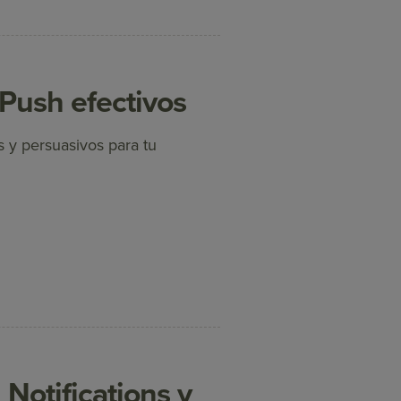
Push efectivos
s y persuasivos para tu
Notifications y