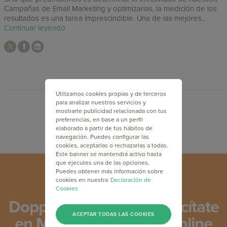
Campañas de Email Marketing y optimizarlas, la medición de los
resultados es una tarea imprescindible. Una de las mejores...
Continuar leyendo
Utilizamos cookies propias y de terceros
para analizar nuestros servicios y
mostrarte publicidad relacionada con tus
preferencias, en base a un perfil
elaborado a partir de tus hábitos de
navegación. Puedes configurar las
cookies, aceptarlas o rechazarlas a todas.
Este banner se mantendrá activo hasta
que ejecutes una de las opciones.
Puedes obtener más información sobre
cookies en nuestra
Declaración de
Cookies
Doppler Academy: Capacítate
ACEPTAR TODAS LAS COOKIES
en Marketing, gratis y online