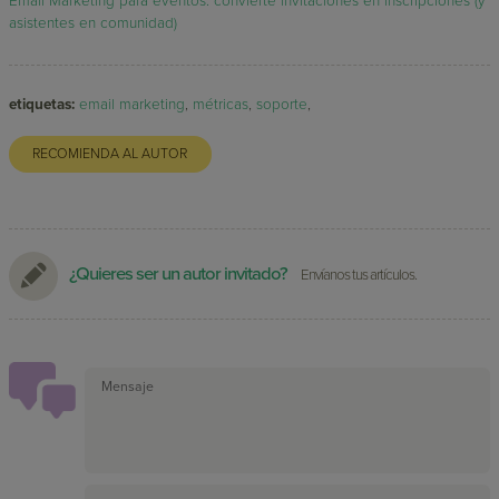
Email Marketing para eventos: convierte invitaciones en inscripciones (y
asistentes en comunidad)
etiquetas:
email marketing
,
métricas
,
soporte
,
RECOMIENDA AL AUTOR
¿Quieres ser un autor invitado?
Envíanos tus artículos.