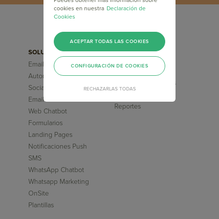
cookies en nuestra
Declaración de
Cookies
ACEPTAR TODAS LAS COOKIES
SOLUCIONES
FUNCIONALIDADES
Email Marketing
Segmentaciones
CONFIGURACIÓN DE COOKIES
Avanzadas
Automation Marketing
Flujos pre-diseñados
Social Media ChatBot
RECHAZARLAS TODAS
Inteligencia Artificial
Email Transaccional
Reportes
Web Chatbot
Formularios
Landing Pages
Notificaciones Push
SMS
WhatsApp Chatbot
Whatsapp Marketing
OnSite
Plantillas