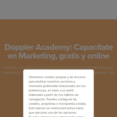
Doppler Academy: Capacítate
en Marketing, gratis y online
Súmate a nuestro programa de formación en Email Marketing y
Marketing Online y capacítate junto a los máximos referentes del
Utilizamos cookies propias y de terceros
sector a nivel mundial.
para analizar nuestros servicios y
mostrarte publicidad relacionada con tus
preferencias, en base a un perfil
INSCRÍBETE GRATIS
elaborado a partir de tus hábitos de
navegación. Puedes configurar las
cookies, aceptarlas o rechazarlas a todas.
Este banner se mantendrá activo hasta
que ejecutes una de las opciones.
Puedes obtener más información sobre