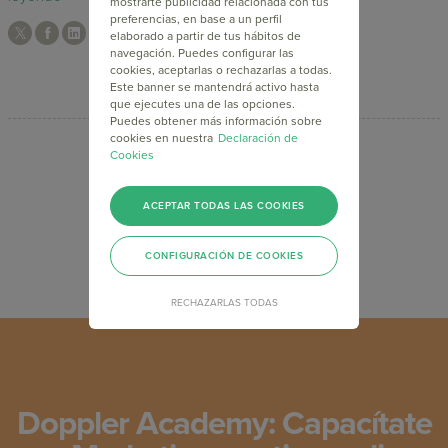
mostrarte publicidad relacionada con tus
preferencias, en base a un perfil
elaborado a partir de tus hábitos de
navegación. Puedes configurar las
cookies, aceptarlas o rechazarlas a todas.
Este banner se mantendrá activo hasta
que ejecutes una de las opciones.
Puedes obtener más información sobre
cookies en nuestra
Declaración de
Cookies
<
1
2
3
>
ACEPTAR TODAS LAS COOKIES
CONFIGURACIÓN DE COOKIES
RECHAZARLAS TODAS
Doppler Academy: Capacítate