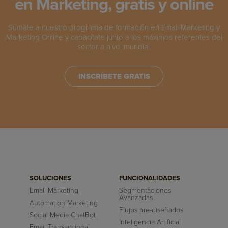
en Marketing, gratis y online
Súmate a nuestro programa de formación en Email Marketing y
Marketing Online y capacítate junto a los máximos referentes del
sector a nivel mundial.
INSCRÍBETE GRATIS
SOLUCIONES
FUNCIONALIDADES
Email Marketing
Segmentaciones
Avanzadas
Automation Marketing
Flujos pre-diseñados
Social Media ChatBot
Inteligencia Artificial
Email Transaccional