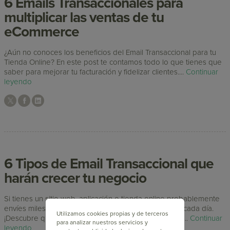
6 Emails Transaccionales para
multiplicar las ventas de tu
eCommerce
¿Aún no conoces los beneficios del Email Transaccional para tu
Tienda Online? En este post te contamos todo lo que tienes que
saber para mejorar tu facturación y fidelizar clientes....
Continuar
leyendo
6 Tipos de Email Transaccional que
harán crecer tu negocio
Si tienes un sitio web, aplicación o tienda online probablemente
envíes miles de Emails Transaccionales a tus clientes cada día.
Utilizamos cookies propias y de terceros
¡Descubre qué tipos no pueden faltar en tu empresa!...
Continuar
para analizar nuestros servicios y
leyendo