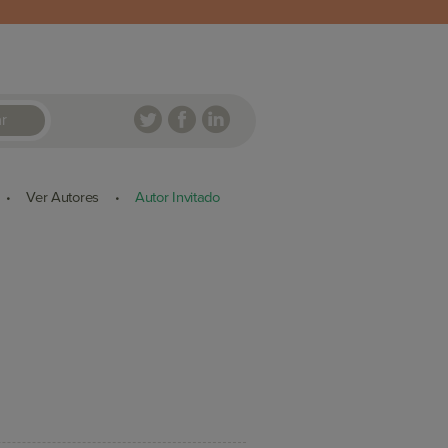
r
Ver Autores
Autor Invitado
•
•