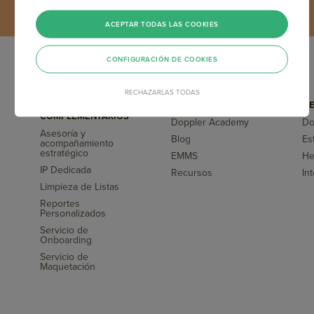
ACEPTAR TODAS LAS COOKIES
CONFIGURACIÓN DE COOKIES
RECHAZARLAS TODAS
SERVICIOS
CAPACITACIONES
HE
COMPLEMENTARIOS
Doppler Academy
Do
Asesoría y
Blog
Es
acompañamiento
s
estratégico
EMMS
He
IP Dedicada
Recursos
In
Limpieza de Listas
Reportes
Personalizados
Servicio de
Onboarding
Servicio de
Maquetación