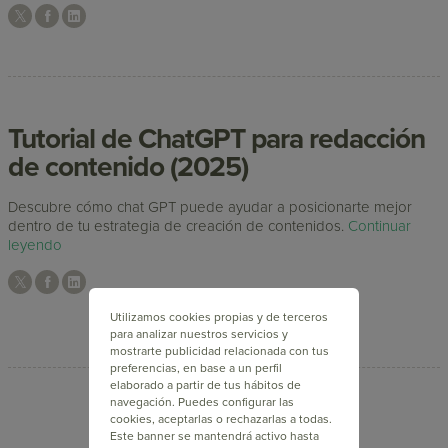
Tutorial de ChatGPT para redacción
de contenido (2025)
Descubre cómo chat GPT puede ayudar a posicionarte mejor
dentro de tu estrategia de creación de contenidos.
Continuar
leyendo
Utilizamos cookies propias y de terceros
para analizar nuestros servicios y
mostrarte publicidad relacionada con tus
preferencias, en base a un perfil
elaborado a partir de tus hábitos de
navegación. Puedes configurar las
cookies, aceptarlas o rechazarlas a todas.
1
2
>
Este banner se mantendrá activo hasta