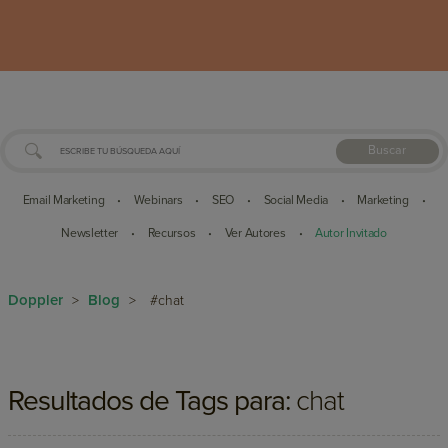
Buscar
Email Marketing
Webinars
SEO
Social Media
Marketing
•
•
•
•
•
Newsletter
Recursos
Ver Autores
Autor Invitado
•
•
•
Doppler
Blog
>
>
#chat
Resultados de Tags para:
chat