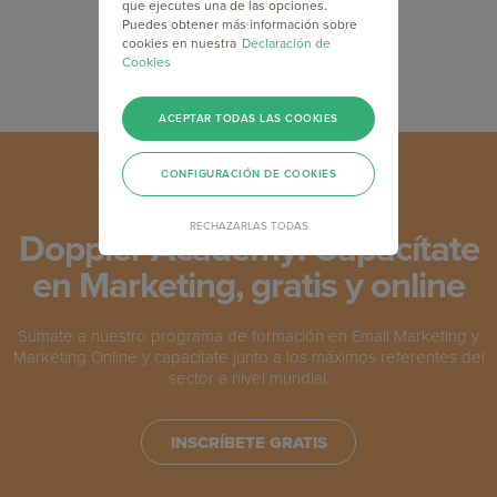
que ejecutes una de las opciones.
Puedes obtener más información sobre
cookies en nuestra
Declaración de
Cookies
ACEPTAR TODAS LAS COOKIES
CONFIGURACIÓN DE COOKIES
RECHAZARLAS TODAS
Doppler Academy: Capacítate
en Marketing, gratis y online
Súmate a nuestro programa de formación en Email Marketing y
Marketing Online y capacítate junto a los máximos referentes del
sector a nivel mundial.
INSCRÍBETE GRATIS