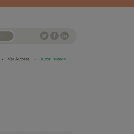
r
Ver Autores
Autor Invitado
•
•