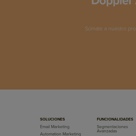
Doppler 
Súmate a nuestro pro
SOLUCIONES
FUNCIONALIDADES
Email Marketing
Segmentaciones
Avanzadas
Automation Marketing