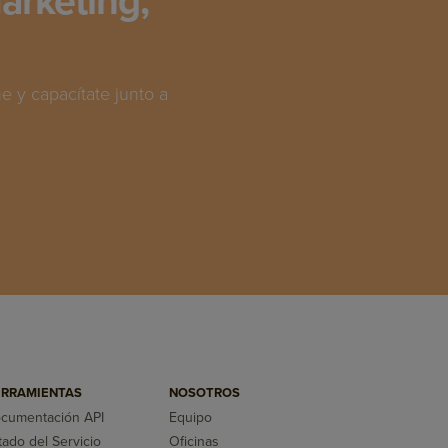
arketing,
 y capacítate junto a
RRAMIENTAS
NOSOTROS
cumentación API
Equipo
tado del Servicio
Oficinas