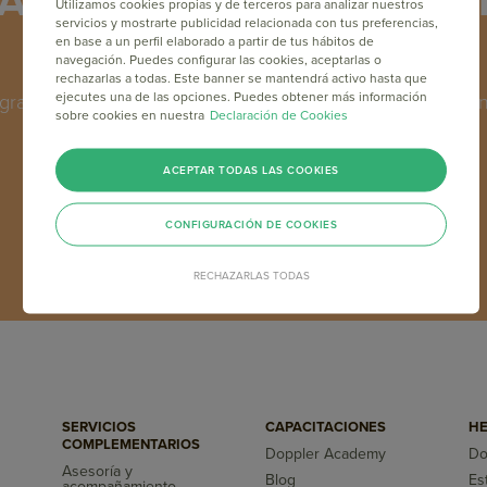
Academy: Capacítate en M
Utilizamos cookies propias y de terceros para analizar nuestros
servicios y mostrarte publicidad relacionada con tus preferencias,
gratis y online
en base a un perfil elaborado a partir de tus hábitos de
navegación. Puedes configurar las cookies, aceptarlas o
rechazarlas a todas. Este banner se mantendrá activo hasta que
ejecutes una de las opciones. Puedes obtener más información
grama de formación en Email Marketing y Marketing Online
sobre cookies en nuestra
Declaración de Cookies
los máximos referentes del sector a nivel mundial.
ACEPTAR TODAS LAS COOKIES
INSCRÍBETE GRATIS
CONFIGURACIÓN DE COOKIES
RECHAZARLAS TODAS
SERVICIOS
CAPACITACIONES
HE
COMPLEMENTARIOS
Doppler Academy
Do
Asesoría y
Blog
Es
acompañamiento