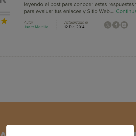
leyendo el post para conocer estas respuestas y
para evaluar tus enlaces y Sitio Web....
Continu
Autor
Actualizado el
Javier Marcilla
12 Dic, 2014