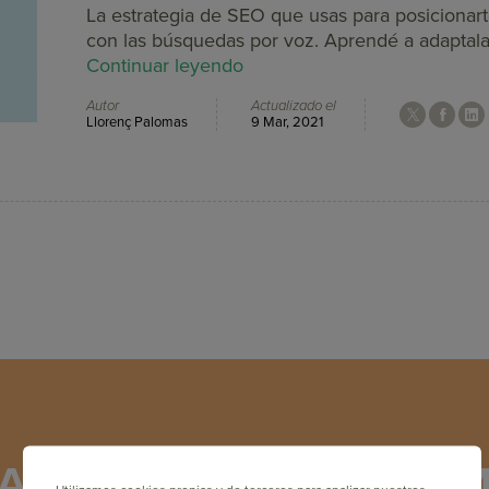
La estrategia de SEO que usas para posicionar
con las búsquedas por voz. Aprendé a adaptala
Continuar leyendo
Autor
Actualizado el
Llorenç Palomas
9 Mar, 2021
Academy: Capacítate en M