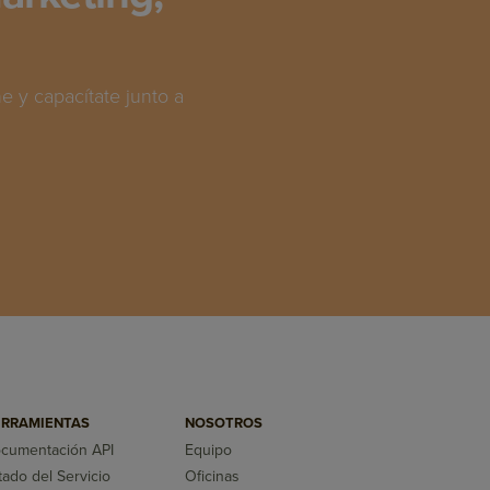
 y capacítate junto a
RRAMIENTAS
NOSOTROS
cumentación API
Equipo
tado del Servicio
Oficinas