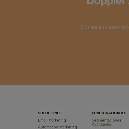
Doppler 
Súmate a nuestro pro
SOLUCIONES
FUNCIONALIDADES
Email Marketing
Segmentaciones
Avanzadas
Automation Marketing