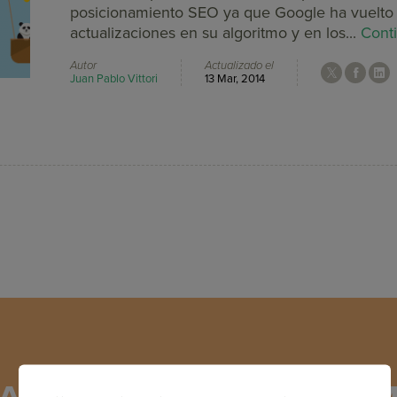
posicionamiento SEO ya que Google ha vuelto 
actualizaciones en su algoritmo y en los...
Cont
Autor
Actualizado el
Juan Pablo Vittori
13 Mar, 2014