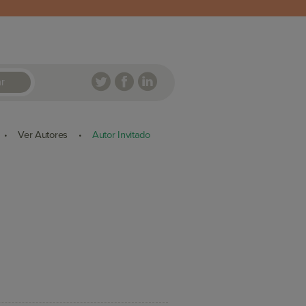
r
Ver Autores
Autor Invitado
•
•