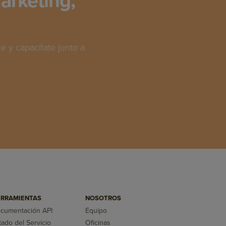
arketing,
 y capacítate junto a
RRAMIENTAS
NOSOTROS
cumentación API
Equipo
tado del Servicio
Oficinas