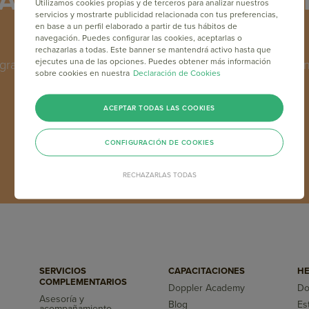
Academy: Capacítate en M
Utilizamos cookies propias y de terceros para analizar nuestros
servicios y mostrarte publicidad relacionada con tus preferencias,
gratis y online
en base a un perfil elaborado a partir de tus hábitos de
navegación. Puedes configurar las cookies, aceptarlas o
rechazarlas a todas. Este banner se mantendrá activo hasta que
ejecutes una de las opciones. Puedes obtener más información
grama de formación en Email Marketing y Marketing Online
sobre cookies en nuestra
Declaración de Cookies
los máximos referentes del sector a nivel mundial.
ACEPTAR TODAS LAS COOKIES
INSCRÍBETE GRATIS
CONFIGURACIÓN DE COOKIES
RECHAZARLAS TODAS
SERVICIOS
CAPACITACIONES
HE
COMPLEMENTARIOS
Doppler Academy
Do
Asesoría y
Blog
Es
acompañamiento