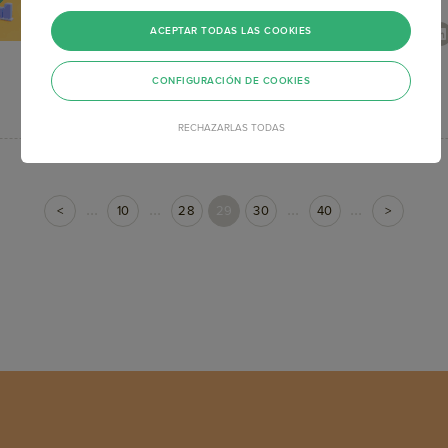
Autor
Actualizado el
ACEPTAR TODAS LAS COOKIES
Maria Laura Barreto
17 jun, 2026
CONFIGURACIÓN DE COOKIES
RECHAZARLAS TODAS
...
...
...
...
<
10
28
29
30
40
>