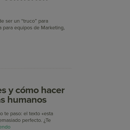
de ser un “truco” para
ca para equipos de Marketing,
es y cómo hacer
ás humanos
ro te paso: el texto «esta
emasiado perfecto. ¿Te
yendo