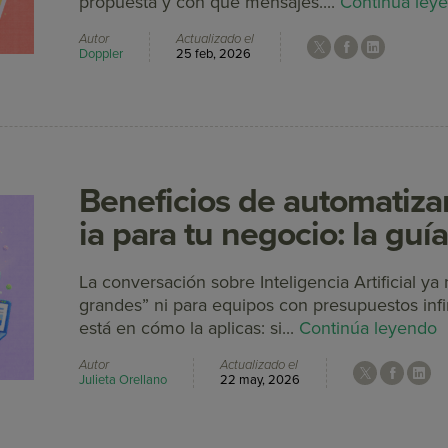
propuesta y con qué mensajes....
Continúa ley
Autor
Actualizado el
Doppler
25 feb, 2026
Beneficios de automatiza
ia para tu negocio: la guía
La conversación sobre Inteligencia Artificial y
grandes” ni para equipos con presupuestos infini
está en cómo la aplicas: si...
Continúa leyendo
Autor
Actualizado el
Julieta Orellano
22 may, 2026