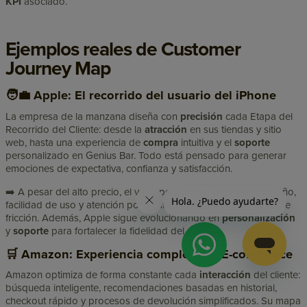
KPI
asociado.
Ejemplos reales de Customer
Journey Map
🧑‍💼 Apple: El recorrido del usuario del iPhone
La empresa de la manzana diseña con
precisión
cada Etapa del
Recorrido del Cliente: desde la
atracción
en sus tiendas y sitio
web, hasta una experiencia de
compra
intuitiva y el
soporte
personalizado en Genius Bar. Todo está pensado para generar
emociones de expectativa, confianza y satisfacción.
➡️ A pesar del alto precio, el valor percibido —basado en diseño,
facilidad de uso y atención postventa— compensa ese punto de
fricción. Además, Apple sigue evolucionando en
personalización
y
soporte
para fortalecer la fidelidad del usuario.
🛒 Amazon: Experiencia completa en E-commerce
Amazon optimiza de forma constante cada
interacción
del cliente:
búsqueda inteligente, recomendaciones basadas en historial,
checkout rápido y procesos de devolución simplificados. Su mapa