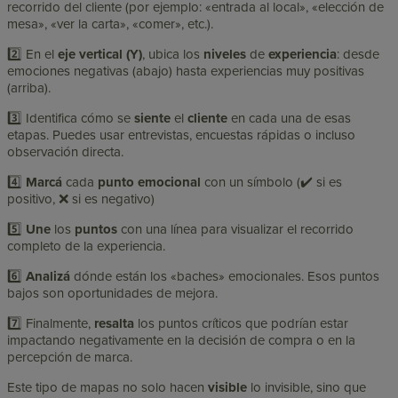
recorrido del cliente (por ejemplo: «entrada al local», «elección de
mesa», «ver la carta», «comer», etc.).
2️⃣ En el
eje vertical (Y)
, ubica los
niveles
de
experiencia
: desde
emociones negativas (abajo) hasta experiencias muy positivas
(arriba).
3️⃣ Identifica cómo se
siente
el
cliente
en cada una de esas
etapas. Puedes usar entrevistas, encuestas rápidas o incluso
observación directa.
4️⃣
Marcá
cada
punto emocional
con un símbolo (✔️ si es
positivo, ❌ si es negativo)
5️⃣
Une
los
puntos
con una línea para visualizar el recorrido
completo de la experiencia.
6️⃣
Analizá
dónde están los «baches» emocionales. Esos puntos
bajos son oportunidades de mejora.
7️⃣ Finalmente,
resalta
los puntos críticos que podrían estar
impactando negativamente en la decisión de compra o en la
percepción de marca.
Este tipo de mapas no solo hacen
visible
lo invisible, sino que