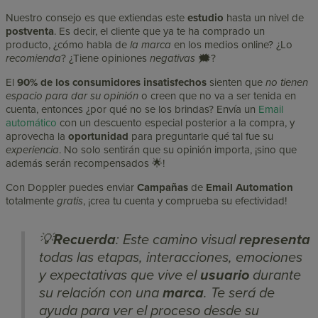
Nuestro consejo es que extiendas este
estudio
hasta un nivel de
postventa
. Es decir, el cliente que ya te ha comprado un
producto, ¿cómo habla de
la marca
en los medios online? ¿Lo
recomienda
? ¿Tiene opiniones
negativas
🗯️?
El
90% de los consumidores insatisfechos
sienten que
no tienen
espacio para dar su opinión
o creen que no va a ser tenida en
cuenta, entonces ¿por qué no se los brindas? Envía un
Email
automático
con un descuento especial posterior a la compra, y
aprovecha la
oportunidad
para preguntarle qué tal fue su
experiencia
. No solo sentirán que su opinión importa, ¡sino que
además serán recompensados 🌟!
Con Doppler puedes enviar
Campañas
de
Email Automation
totalmente
gratis
, ¡crea tu cuenta y comprueba su efectividad!
💡
Recuerda
: Este camino visual
representa
todas las etapas, interacciones, emociones
y expectativas que vive el
usuario
durante
su relación con una
marca
. Te será de
ayuda para ver el proceso desde su