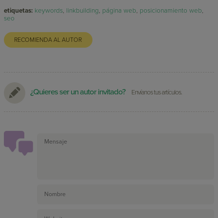
etiquetas:
keywords
,
linkbuilding
,
página web
,
posicionamiento web
,
seo
RECOMIENDA AL AUTOR
¿Quieres ser un autor invitado?
Envíanos tus artículos.