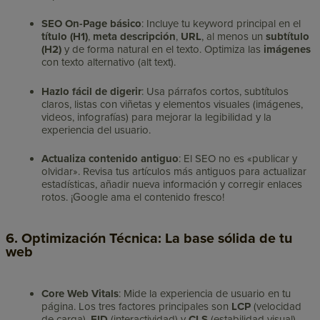
SEO On-Page básico
: Incluye tu keyword principal en el
título (H1)
,
meta descripción
,
URL
, al menos un
subtítulo
(H2)
y de forma natural en el texto. Optimiza las
imágenes
con texto alternativo (alt text).
Hazlo fácil de digerir
: Usa párrafos cortos, subtítulos
claros, listas con viñetas y elementos visuales (imágenes,
videos, infografías) para mejorar la legibilidad y la
experiencia del usuario.
Actualiza contenido antiguo
: El SEO no es «publicar y
olvidar». Revisa tus artículos más antiguos para actualizar
estadísticas, añadir nueva información y corregir enlaces
rotos. ¡Google ama el contenido fresco!
6. Optimización Técnica: La base sólida de tu
web
Core Web Vitals
: Mide la experiencia de usuario en tu
página. Los tres factores principales son
LCP
(velocidad
de carga),
FID
(interactividad) y
CLS
(estabilidad visual).