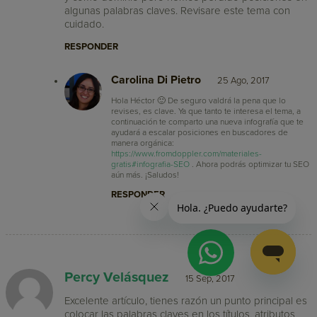
algunas palabras claves. Revisare este tema con
cuidado.
RESPONDER
Carolina Di Pietro
25 Ago, 2017
Hola Héctor 🙂 De seguro valdrá la pena que lo
revises, es clave. Ya que tanto te interesa el tema, a
continuación te comparto una nueva infografía que te
ayudará a escalar posiciones en buscadores de
manera orgánica:
https://www.fromdoppler.com/materiales-
gratis#infografia-SEO
. Ahora podrás optimizar tu SEO
aún más. ¡Saludos!
RESPONDER
Percy Velásquez
15 Sep, 2017
Excelente artículo, tienes razón un punto principal es
colocar las palabras claves en los títulos, atributos