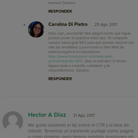
leernos! Saludos
RESPONDER
Carolina Di Pietro
25 Ago, 2017
Hola Juan, ¡excelente! Nos alegra mucho que hayas
podido poner en práctica estos tips. Te comparto
nuestra nueva guía SEO para que puedas mejorar aún
más tus resultados y posicionar tu Sitio Web de
manera orgánica en buscadores:
https://www.fromdoppler.com/materiales-
gratis#infografia-SEO
. ¡Que la disfrutes! Si tienes
alguna duda o consulta, cuéntanos y te
responderemos. Saludos.
RESPONDER
Hector A Diaz
21 Ago, 2017
Me gusto bastante el tip sobre el CTR y la tasa de
rebote. Tenemos un excelente puntaje como pagina
y como dominio pero hemos perdido posiciones en