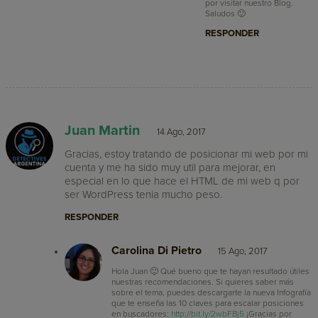
por visitar nuestro Blog.
Saludos 🙂
RESPONDER
Juan Martin
14 Ago, 2017
Gracias, estoy tratando de posicionar mi web por mi
cuenta y me ha sido muy util para mejorar, en
especial en lo que hace el HTML de mi web q por
ser WordPress tenia mucho peso.
RESPONDER
Carolina Di Pietro
15 Ago, 2017
Hola Juan 🙂 Qué bueno que te hayan resultado útiles
nuestras recomendaciones. Si quieres saber más
sobre el tema, puedes descargarte la nueva Infografía
que te enseña las 10 claves para escalar posiciones
en buscadores:
http://bit.ly/2wbFBj5
¡Gracias por