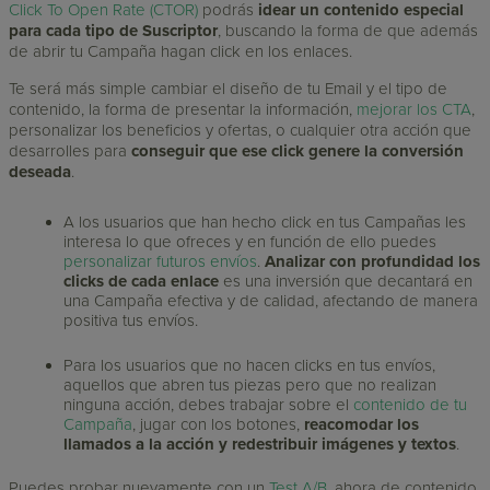
Click To Open Rate (CTOR)
podrás
idear un contenido especial
para cada tipo de Suscriptor
, buscando la forma de que además
de abrir tu Campaña hagan click en los enlaces.
Te será más simple cambiar el diseño de tu Email y el tipo de
contenido, la forma de presentar la información,
mejorar los CTA
,
personalizar los beneficios y ofertas, o cualquier otra acción que
desarrolles para
conseguir que ese click genere la conversión
deseada
.
A los usuarios que han hecho click en tus Campañas les
interesa lo que ofreces y en función de ello puedes
personalizar futuros envíos
.
Analizar con profundidad los
clicks de cada enlace
es una inversión que decantará en
una Campaña efectiva y de calidad, afectando de manera
positiva tus envíos.
Para los usuarios que no hacen clicks en tus envíos,
aquellos que abren tus piezas pero que no realizan
ninguna acción, debes trabajar sobre el
contenido de tu
Campaña
, jugar con los botones,
reacomodar los
llamados a la acción y redestribuir imágenes y textos
.
Puedes probar nuevamente con un
Test A/B
, ahora de contenido,