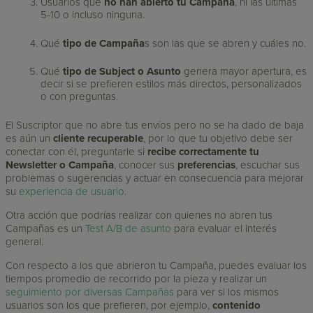
Usuarios que
no han abierto tu Campaña
, ni las últimas
5-10 o incluso ninguna.
Qué
tipo de Campaña
s son las que se abren y cuáles no.
Qué
tipo de Subject o Asunto
genera mayor apertura, es
decir si se prefieren estilos más directos, personalizados
o con preguntas.
El Suscriptor que no abre tus envíos pero no se ha dado de baja
es aún un
cliente recuperable
, por lo que tu objetivo debe ser
conectar con él, preguntarle si
recibe correctamente tu
Newsletter o Campaña
, conocer sus
preferencias
, escuchar sus
problemas o sugerencias y actuar en consecuencia para mejorar
su
experiencia de usuario
.
Otra acción que podrías realizar con quienes no abren tus
Campañas es un
Test A/B de asunto
para evaluar el interés
general.
Con respecto a los que abrieron tu Campaña, puedes evaluar los
tiempos promedio de recorrido por la pieza y realizar un
seguimiento por diversas Campañas
para ver si los mismos
usuarios son los que prefieren, por ejemplo,
contenido