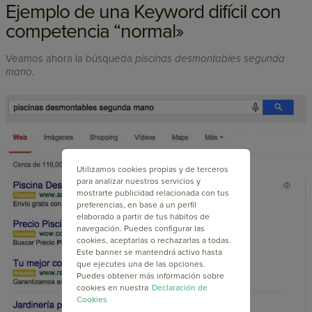
Ejemplo de una Keyword difícil con
competencia “normal»
Veamos ahora la búsqueda
piscinas desmontables segunda
mano.
Utilizamos cookies propias y de terceros
para analizar nuestros servicios y
mostrarte publicidad relacionada con tus
preferencias, en base a un perfil
elaborado a partir de tus hábitos de
navegación. Puedes configurar las
cookies, aceptarlas o rechazarlas a todas.
Este banner se mantendrá activo hasta
que ejecutes una de las opciones.
Puedes obtener más información sobre
cookies en nuestra
Declaración de
Cookies