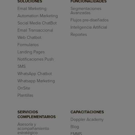
SOLUCIONES
FUNCIONALIDADES
Email Marketing
Segmentaciones
Avanzadas
Automation Marketing
Flujos pre-diseñados
Social Media ChatBot
Inteligencia Artificial
Email Transaccional
Reportes
Web Chatbot
Formularios
Landing Pages
Notificaciones Push
SMS
WhatsApp Chatbot
Whatsapp Marketing
OnSite
Plantillas
SERVICIOS
CAPACITACIONES
COMPLEMENTARIOS
Doppler Academy
Asesoría y
Blog
acompañamiento
estratégico
EMMS