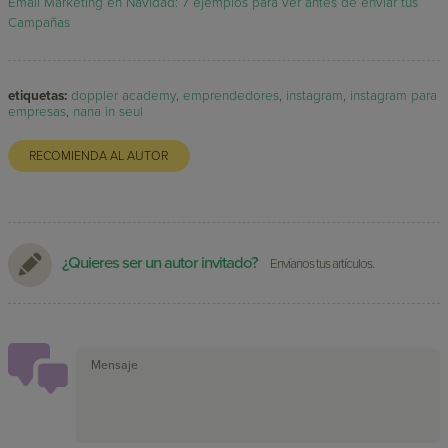
Email Marketing en Navidad: 7 ejemplos para ver antes de enviar tus
Campañas
etiquetas:
doppler academy
,
emprendedores
,
instagram
,
instagram para
empresas
,
nana in seul
RECOMIENDA AL AUTOR
¿Quieres ser un autor invitado?
Envíanos tus artículos.