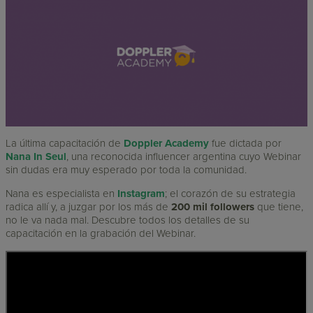
La última capacitación de
Doppler Academy
fue dictada por
Nana In Seul
, una reconocida influencer argentina cuyo Webinar
sin dudas era muy esperado por toda la comunidad.
Nana es especialista en
Instagram
; el corazón de su estrategia
radica allí y, a juzgar por los más de
200 mil followers
que tiene,
no le va nada mal. Descubre todos los detalles de su
capacitación en la grabación del Webinar.