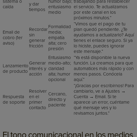
sistema o
humor bajo;
trabajando para restablecer
y dar
caída
entusiasmo
el servicio. Te actualizamos
tiempos
medio
por este canal en los
próximos minutos.”
“Vimos que el pago de tu
Formalidad
Recordar
plan quedó pendiente. ¿Te
Email de
media;
sin
ayudamos a actualizarlo? Aquí
cobro (1er
empatía
generar
tienes el enlace seguro. Si ya
aviso)
alta; cero
fricción
lo hiciste, puedes ignorar
presión
este mensaje.”
Entusiasmo
“Ya está disponible la nueva
Generar
medio-alto;
función. La creamos para que
Lanzamiento
interés y
claridad
automatices más rápido y con
de producto
acción
alta; humor
menos pasos. Conócela
opcional
aquí.”
“¡Gracias por escribirnos! Para
Resolver
cambiarlo, ve a Ajustes →
Cercano,
Respuesta
en el
Cuenta → Email. Si te
directo y
de soporte
primer
aparece un error, cuéntame
paciente
contacto
qué mensaje ves y lo
revisamos juntos.”
El tono comunicacional en los medios