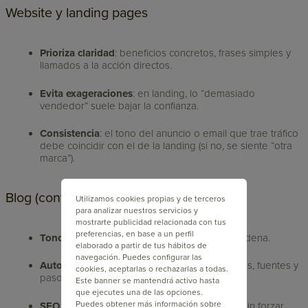
Website y landing pages
Prioriza claridad
: beneficios concretos, frases simples y
llamados a la acción directos.
Evita exageraciones
: en landing, lo “demasiado
vendedor” suele bajar la confianza.
Consistencia
: el tono del anuncio o email que trae tráfico
debe coincidir con el de la landing (si no, se siente “otra
marca”).
Blog (contenido educativo)
Utilizamos cookies propias y de terceros
para analizar nuestros servicios y
mostrarte publicidad relacionada con tus
preferencias, en base a un perfil
Tono didáctico y útil
: explica, ejemplifica y ordena.
elaborado a partir de tus hábitos de
navegación. Puedes configurar las
Autoridad sin soberbia
: fundamenta con datos, fuentes y
cookies, aceptarlas o rechazarlas a todas.
pasos accionables.
Este banner se mantendrá activo hasta
que ejecutes una de las opciones.
Puedes obtener más información sobre
SEO natural
: utiliza tu keyword y variaciones sin forzar