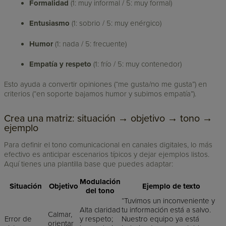
Formalidad
(1: muy informal / 5: muy formal)
Entusiasmo
(1: sobrio / 5: muy enérgico)
Humor
(1: nada / 5: frecuente)
Empatía y respeto
(1: frío / 5: muy contenedor)
Esto ayuda a convertir opiniones (“me gusta/no me gusta”) en
criterios (“en soporte bajamos humor y subimos empatía”).
Crea una matriz: situación → objetivo → tono →
ejemplo
Para definir el tono comunicacional en canales digitales, lo más
efectivo es anticipar escenarios típicos y dejar ejemplos listos.
Aquí tienes una plantilla base que puedes adaptar:
Modulación
Situación
Objetivo
Ejemplo de texto
del tono
“Tuvimos un inconveniente y
Alta claridad
tu información está a salvo.
Calmar,
Error de
y respeto;
Nuestro equipo ya está
orientar