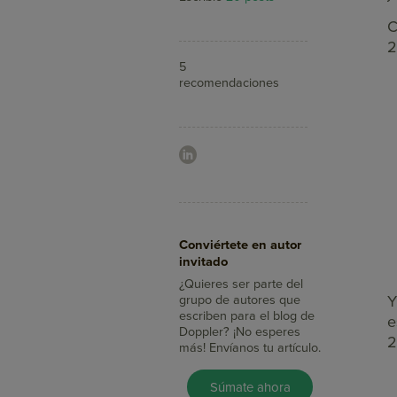
C
2
5
recomendaciones
Aumenta tus ventas
Conviértete en autor
con Doppler
invitado
¿Sabías que con el Email
Marketing llegas a más
¿Quieres ser parte del
Y
clientes, integras tus
grupo de autores que
mensajes con redes
escriben para el blog de
e
sociales y mides su
Doppler? ¡No esperes
2
impacto en minutos?
más! Envíanos tu artículo.
Pruébalo Gratis
Súmate ahora