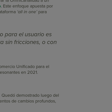
var la Omnicanalidad a un
o
. Este enfoque apuesta por
lataforma
‘all in one’
para
o para el usuario es
 sin fricciones, o con
omercio Unificado para el
resonantes en 2021.
. Quedó demostrado luego del
entos de cambios profundos,