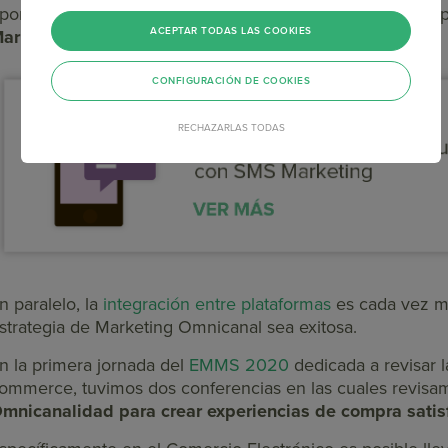
portunidades para canales alternativos y todavía poco e
ACEPTAR TODAS LAS COOKIES
arketing.
CONFIGURACIÓN DE COOKIES
RECHAZARLAS TODAS
n paralelo, la
integración entre plataformas
es cada vez má
strategia de Marketing Omnicanal sea exitosa.
n la primera jornada del
EMMS 2020
dedicada a revisar l
ommerce, tuvimos dos conferencias en las cuales revisa
mnicanalidad para crear experiencias de compra satisf