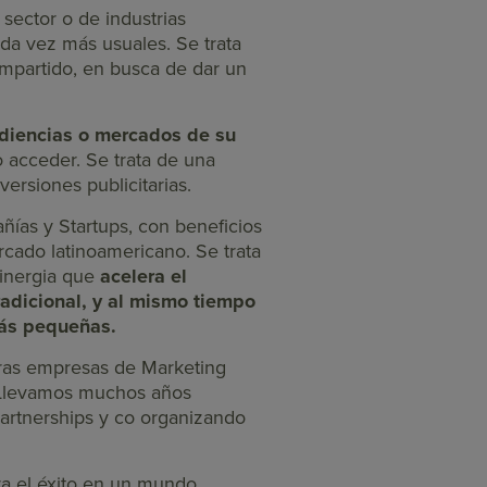
ector o de industrias
da vez más usuales. Se trata
mpartido, en busca de dar un
udiencias o mercados de su
o acceder. Se trata de una
ersiones publicitarias.
ías y Startups, con beneficios
cado latinoamericano. Se trata
sinergia que
acelera el
radicional, y al mismo tiempo
más pequeñas.
ras empresas de Marketing
. Llevamos muchos años
Partnerships y co organizando
ara el éxito en un mundo