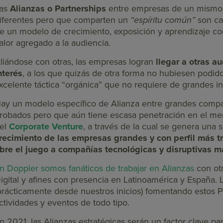
as
Alianzas o Partnerships
entre empresas de un mismo s
iferentes pero que comparten un
“espíritu común”
son ca
e un modelo de crecimiento, exposición y aprendizaje co
alor agregado a la audiencia.
liándose con otras, las empresas logran
llegar a otras a
nterés
, a los que quizás de otra forma no hubiesen podid
xcelente táctica “orgánica” que no requiere de grandes inv
ay un modelo específico de Alianza entre grandes compañ
robados pero que aún tiene escasa penetración en el mer
el
Corporate Venture
, a través de la cual se genera una 
recimiento de las empresas grandes y con perfil más t
bre el juego a compañías tecnológicas y disruptivas 
n Doppler somos fanáticos de trabajar en Alianzas
con ot
igital y afines con presencia en Latinoamérica y España
prácticamente desde nuestros inicios) fomentando estos 
ctividades y eventos de todo tipo.
n 2021, las Alianzas estratégicas serán un factor clave p