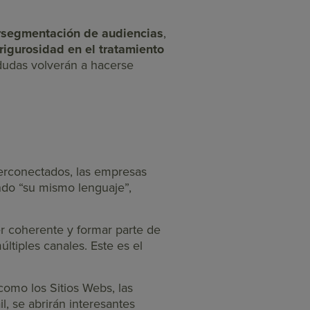
rsegmentación de audiencias
,
rigurosidad en el tratamiento
dudas volverán a hacerse
perconectados, las empresas
ando “su mismo lenguaje”,
r coherente y formar parte de
ltiples canales. Este es el
 como los Sitios Webs, las
, se abrirán interesantes