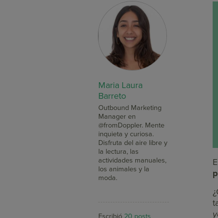
Maria Laura
Barreto
Outbound Marketing
Manager en
@fromDoppler. Mente
inquieta y curiosa.
Disfruta del aire libre y
la lectura, las
actividades manuales,
E
los animales y la
p
moda.
¿
t
y
Escribió
20 posts