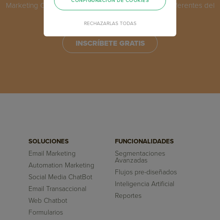
CONFIGURACIÓN DE COOKIES
Marketing Online y capacítate junto a los máximos referentes del
sector a nivel mundial.
RECHAZARLAS TODAS
INSCRÍBETE GRATIS
SOLUCIONES
FUNCIONALIDADES
Email Marketing
Segmentaciones
Avanzadas
Automation Marketing
Flujos pre-diseñados
Social Media ChatBot
Inteligencia Artificial
Email Transaccional
Reportes
Web Chatbot
Formularios