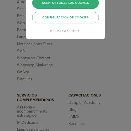
Automation Marketing
ACEPTAR TODAS LAS COOKIES
Flujos pre-diseñados
Social Media ChatBot
Inteligencia Artificial
Email Transaccional
CONFIGURACIÓN DE COOKIES
Reportes
Web Chatbot
Formularios
RECHAZARLAS TODAS
Landing Pages
Notificaciones Push
SMS
WhatsApp Chatbot
Whatsapp Marketing
OnSite
Plantillas
SERVICIOS
CAPACITACIONES
COMPLEMENTARIOS
Doppler Academy
Asesoría y
Blog
acompañamiento
estratégico
EMMS
IP Dedicada
Recursos
Limpieza de Listas