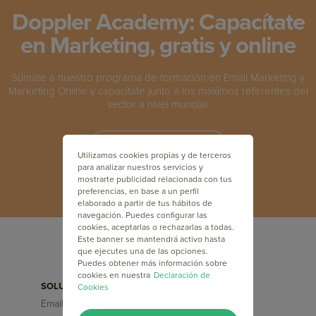
Doppler Academy: Capacítate
en Marketing, gratis y online
Súmate a nuestro programa de formación en Email Marketing y
Marketing Online y capacítate junto a los máximos referentes del
sector a nivel mundial.
INSCRÍBETE GRATIS
Utilizamos cookies propias y de terceros
para analizar nuestros servicios y
mostrarte publicidad relacionada con tus
preferencias, en base a un perfil
elaborado a partir de tus hábitos de
navegación. Puedes configurar las
cookies, aceptarlas o rechazarlas a todas.
Este banner se mantendrá activo hasta
que ejecutes una de las opciones.
Puedes obtener más información sobre
cookies en nuestra
Declaración de
SOLUCIONES
FUNCIONALIDADES
Cookies
Email Marketing
Segmentaciones
Avanzadas