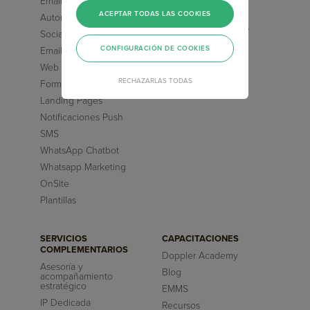
Email Marketing
Segmentaciones
Avanzadas
ACEPTAR TODAS LAS COOKIES
Automation Marketing
Flujos pre-diseñados
Social Media ChatBot
Inteligencia Artificial
CONFIGURACIÓN DE COOKIES
Email Transaccional
Reportes
Web Chatbot
RECHAZARLAS TODAS
Formularios
Landing Pages
Notificaciones Push
SMS
WhatsApp Chatbot
Whatsapp Marketing
OnSite
Plantillas
SERVICIOS
CAPACITACIONES
COMPLEMENTARIOS
Doppler Academy
Asesoría y
Blog
acompañamiento
estratégico
EMMS
IP Dedicada
Recursos