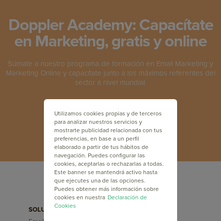
Doppler Academy: Capacítate
en Marketing, gratis y online
Súmate a nuestro programa de formación en Email Marketing y
Marketing Online y capacítate junto a los máximos referentes del
sector a nivel mundial.
INSCRÍBETE GRATIS
Utilizamos cookies propias y de terceros
para analizar nuestros servicios y
mostrarte publicidad relacionada con tus
preferencias, en base a un perfil
elaborado a partir de tus hábitos de
navegación. Puedes configurar las
cookies, aceptarlas o rechazarlas a todas.
Este banner se mantendrá activo hasta
que ejecutes una de las opciones.
Puedes obtener más información sobre
cookies en nuestra
Declaración de
Cookies
SOLUCIONES
FUNCIONALIDADES