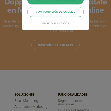
Doppler Academy: Capacítate
en Marketing, gratis y online
CONFIGURACIÓN DE COOKIES
Súmate a nuestro programa de formación en Email Marketing y
RECHAZARLAS TODAS
Marketing Online y capacítate junto a los máximos referentes del
sector a nivel mundial.
INSCRÍBETE GRATIS
SOLUCIONES
FUNCIONALIDADES
Email Marketing
Segmentaciones
Avanzadas
Automation Marketing
Flujos pre-diseñados