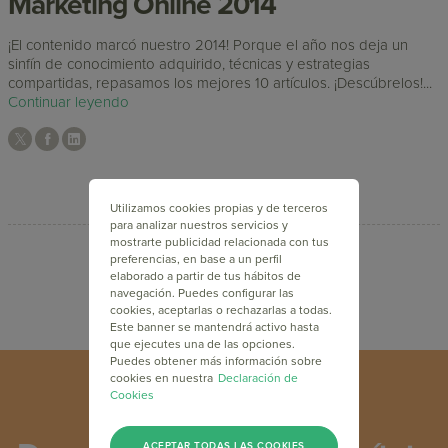
Marketing Online 2014
¡El contenido marcó nuestro 2014! Porque el año nos deja un
sinfín de conocimiento adquirido, técnicas y estrategias
compartidas, repasamos los mejores 10 artículos. ¡Descúbrelos!...
Continuar leyendo
Utilizamos cookies propias y de terceros
para analizar nuestros servicios y
mostrarte publicidad relacionada con tus
preferencias, en base a un perfil
elaborado a partir de tus hábitos de
navegación. Puedes configurar las
cookies, aceptarlas o rechazarlas a todas.
Este banner se mantendrá activo hasta
que ejecutes una de las opciones.
Puedes obtener más información sobre
cookies en nuestra
Declaración de
Cookies
ACEPTAR TODAS LAS COOKIES