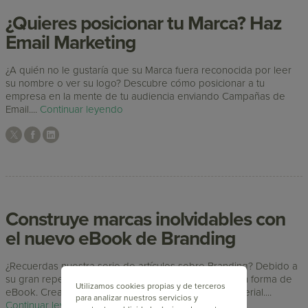
¿Quieres posicionar tu Marca? Haz
Email Marketing
¿A quién no le gustaría que su Marca fuera reconocida por leer
su nombre o ver su logo? Descubre cómo posicionar a tu
empresa en la mente de tu audiencia enviando Campañas de
Email....
Continuar leyendo
Construye marcas inolvidables con
el nuevo eBook de Branding
¿Recuerdas nuestra serie de artículos sobre Branding? Debido a
su gran repercusión decidimos duplicar la apuesta en forma de
Utilizamos cookies propias y de terceros
eBook. Crea marcas exitosas con nuestro nuevo material....
para analizar nuestros servicios y
Continuar leyendo