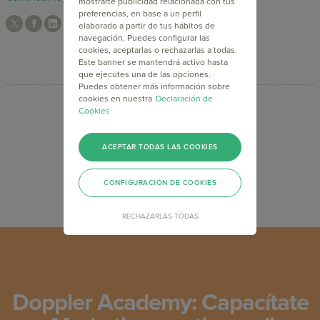
mostrarte publicidad relacionada con tus
preferencias, en base a un perfil
elaborado a partir de tus hábitos de
navegación. Puedes configurar las
cookies, aceptarlas o rechazarlas a todas.
Este banner se mantendrá activo hasta
que ejecutes una de las opciones.
Puedes obtener más información sobre
cookies en nuestra
Declaración de
Cookies
1
2
>
ACEPTAR TODAS LAS COOKIES
CONFIGURACIÓN DE COOKIES
RECHAZARLAS TODAS
Doppler Academy: Capacítate