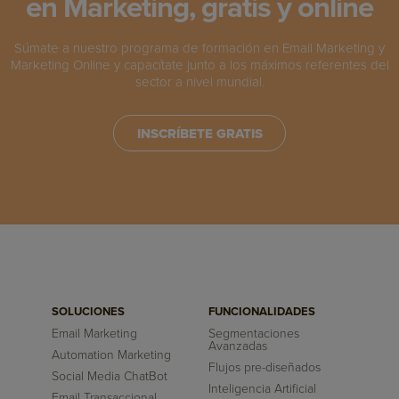
en Marketing, gratis y online
Súmate a nuestro programa de formación en Email Marketing y
Marketing Online y capacítate junto a los máximos referentes del
sector a nivel mundial.
INSCRÍBETE GRATIS
SOLUCIONES
FUNCIONALIDADES
Email Marketing
Segmentaciones
Avanzadas
Automation Marketing
Flujos pre-diseñados
Social Media ChatBot
Inteligencia Artificial
Email Transaccional