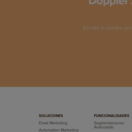
Doppler 
Súmate a nuestro pro
SOLUCIONES
FUNCIONALIDADES
Email Marketing
Segmentaciones
Avanzadas
Automation Marketing