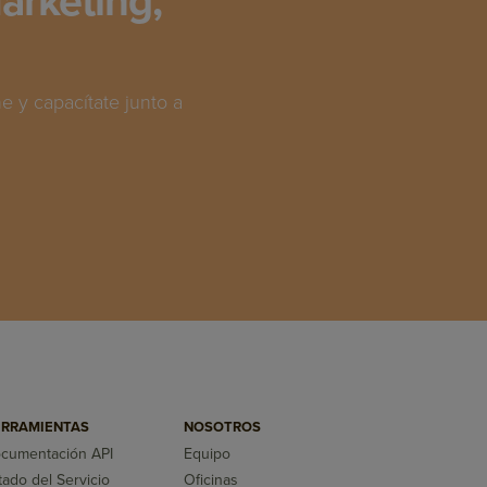
arketing,
 y capacítate junto a
RRAMIENTAS
NOSOTROS
cumentación API
Equipo
tado del Servicio
Oficinas