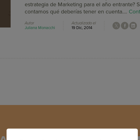
estrategia de Marketing para el año entrante? S
contamos qué deberías tener en cuenta....
Cont
Autor
Actualizado el
Juliana Monacchi
19 Dic, 2014