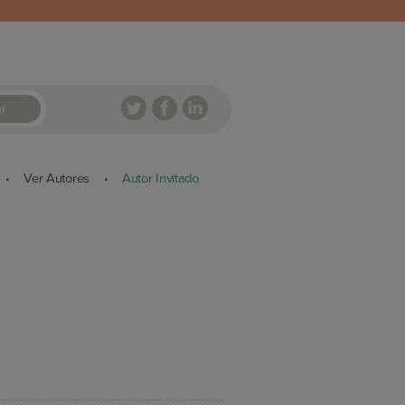
r
Ver Autores
Autor Invitado
•
•