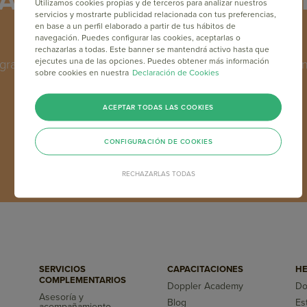
Academy: Capacítate en M
Utilizamos cookies propias y de terceros para analizar nuestros
servicios y mostrarte publicidad relacionada con tus preferencias,
gratis y online
en base a un perfil elaborado a partir de tus hábitos de
navegación. Puedes configurar las cookies, aceptarlas o
rechazarlas a todas. Este banner se mantendrá activo hasta que
ejecutes una de las opciones. Puedes obtener más información
grama de formación en Email Marketing y Marketing Online
sobre cookies en nuestra
Declaración de Cookies
los máximos referentes del sector a nivel mundial.
ACEPTAR TODAS LAS COOKIES
INSCRÍBETE GRATIS
CONFIGURACIÓN DE COOKIES
RECHAZARLAS TODAS
SERVICIOS
CAPACITACIONES
HE
COMPLEMENTARIOS
Doppler Academy
Do
Asesoría y
Blog
Es
acompañamiento