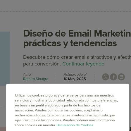
Diseño de Email Marketin
prácticas y tendencias
Descubre cómo crear emails atractivos y efect
para conversión.
Continuar leyendo
Autor
Actualizado el
Ramiro Sinagra
10 May, 2025
Utilizamos cookies propias y de terceros para analizar nuestros
servicios y mostrarte publicidad relacionada con tus preferencias,
en base a un perfil elaborado a partir de tus hábitos de
navegación. Puedes configurar las cookies, aceptarlas o
rechazarlas a todas. Este banner se mantendrá activo hasta que
ejecutes una de las opciones. Puedes obtener más información
Cómo medir el éxito de 
sobre cookies en nuestra
Declaración de Cookies