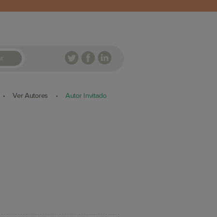
r
Ver Autores
Autor Invitado
•
•