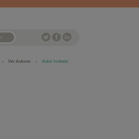
r
Ver Autores
Autor Invitado
•
•