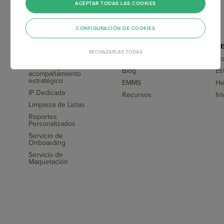
ACEPTAR TODAS LAS COOKIES
CONFIGURACIÓN DE COOKIES
SERVICIOS
CAPACITACIONES
HE
RECHAZARLAS TODAS
COMPLEMENTARIOS
Doppler Academy
Do
Asesoría y
Blog
Es
acompañamiento
s
estratégico
EMMS
He
IP Dedicada
Recursos
In
Limpieza de Listas
Reportes
Personalizados
Servicio de
Onboarding
Servicio de
Maquetación