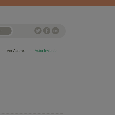
r
Ver Autores
Autor Invitado
•
•