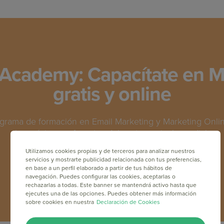
Academy: Capacítate en M
gratis y online
grama de formación en Email Marketing y Marketing Online
los máximos referentes del sector a nivel mundial.
Utilizamos cookies propias y de terceros para analizar nuestros
servicios y mostrarte publicidad relacionada con tus preferencias,
INSCRÍBETE GRATIS
en base a un perfil elaborado a partir de tus hábitos de
navegación. Puedes configurar las cookies, aceptarlas o
rechazarlas a todas. Este banner se mantendrá activo hasta que
ejecutes una de las opciones. Puedes obtener más información
sobre cookies en nuestra
Declaración de Cookies