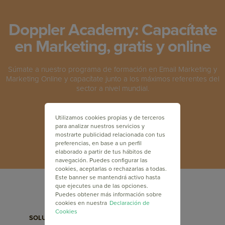
Doppler Academy: Capacítate
en Marketing, gratis y online
Súmate a nuestro programa de formación en Email Marketing y
Marketing Online y capacítate junto a los máximos referentes del
sector a nivel mundial.
INSCRÍBETE GRATIS
Utilizamos cookies propias y de terceros
para analizar nuestros servicios y
mostrarte publicidad relacionada con tus
preferencias, en base a un perfil
elaborado a partir de tus hábitos de
navegación. Puedes configurar las
cookies, aceptarlas o rechazarlas a todas.
Este banner se mantendrá activo hasta
que ejecutes una de las opciones.
Puedes obtener más información sobre
cookies en nuestra
Declaración de
Cookies
SOLUCIONES
FUNCIONALIDADES