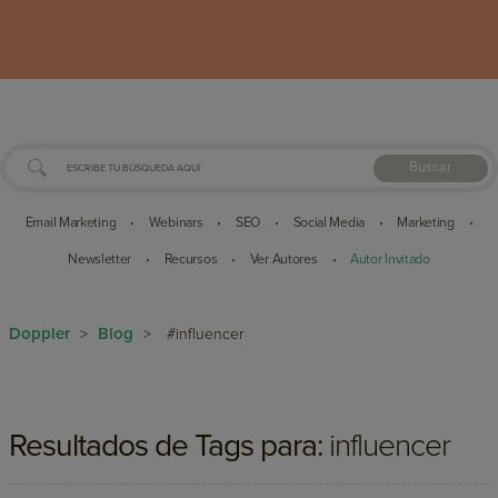
Buscar
Email Marketing
Webinars
SEO
Social Media
Marketing
•
•
•
•
•
Newsletter
Recursos
Ver Autores
Autor Invitado
•
•
•
Doppler
Blog
>
>
#influencer
Resultados de Tags para:
influencer