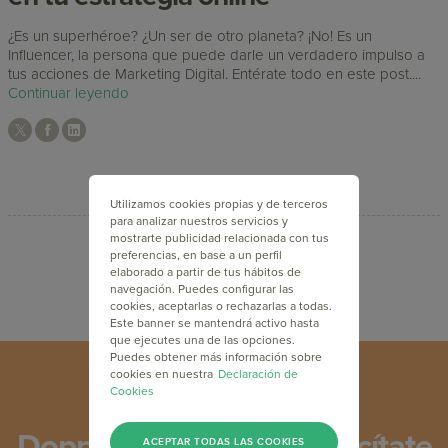
¿Es un superhéroe? ¿Un ser de otro planeta? ¡No! Es un
Influencer, la persona que puede darle un verdadero impulso a
tus acciones de Marketing Digital. Entérate todo en este post....
Continuar leyendo
Utilizamos cookies propias y de terceros
para analizar nuestros servicios y
mostrarte publicidad relacionada con tus
preferencias, en base a un perfil
elaborado a partir de tus hábitos de
navegación. Puedes configurar las
cookies, aceptarlas o rechazarlas a todas.
Este banner se mantendrá activo hasta
que ejecutes una de las opciones.
Puedes obtener más información sobre
cookies en nuestra
Declaración de
Cookies
Doppler Academy: Capacítate
ACEPTAR TODAS LAS COOKIES