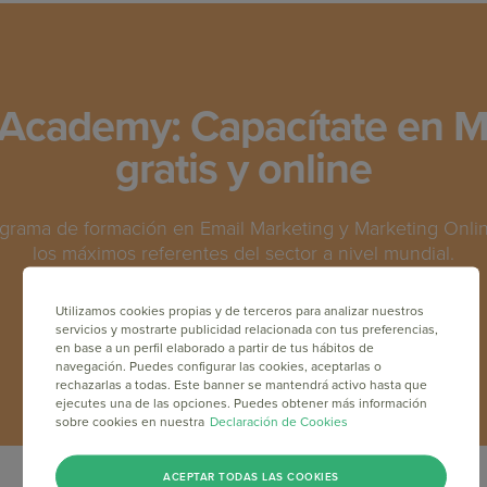
Academy: Capacítate en M
gratis y online
grama de formación en Email Marketing y Marketing Online
los máximos referentes del sector a nivel mundial.
Utilizamos cookies propias y de terceros para analizar nuestros
INSCRÍBETE GRATIS
servicios y mostrarte publicidad relacionada con tus preferencias,
en base a un perfil elaborado a partir de tus hábitos de
navegación. Puedes configurar las cookies, aceptarlas o
rechazarlas a todas. Este banner se mantendrá activo hasta que
ejecutes una de las opciones. Puedes obtener más información
sobre cookies en nuestra
Declaración de Cookies
ACEPTAR TODAS LAS COOKIES