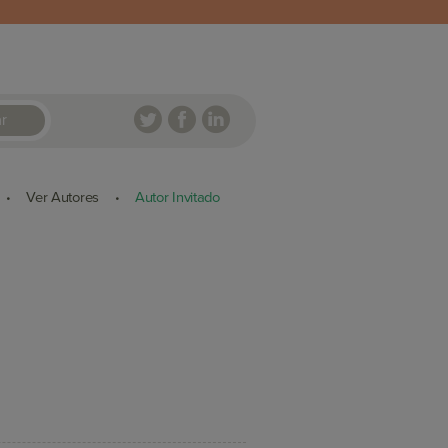
r
Ver Autores
Autor Invitado
•
•