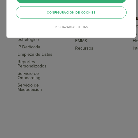
CONFIGURACIÓN DE COOKIES
SERVICIOS
CAPACITACIONES
HE
COMPLEMENTARIOS
Doppler Academy
Do
RECHAZARLAS TODAS
Asesoría y
Blog
Es
acompañamiento
s
estratégico
EMMS
He
IP Dedicada
Recursos
In
Limpieza de Listas
Reportes
Personalizados
Servicio de
Onboarding
Servicio de
Maquetación