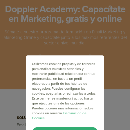
Doppler Academy: Capacítate
en Marketing, gratis y online
Súmate a nuestro programa de formación en Email Marketing y
Marketing Online y capacítate junto a los máximos referentes del
sector a nivel mundial.
INSCRÍBETE GRATIS
Utilizamos cookies propias y de terceros
para analizar nuestros servicios y
mostrarte publicidad relacionada con tus
preferencias, en base a un perfil
elaborado a partir de tus hábitos de
navegación. Puedes configurar las
cookies, aceptarlas o rechazarlas a todas.
Este banner se mantendrá activo hasta
que ejecutes una de las opciones.
Puedes obtener más información sobre
cookies en nuestra
Declaración de
SOLUCIONES
FUNCIONALIDADES
Cookies
Email Marketing
Segmentaciones
Avanzadas