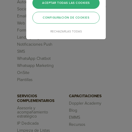
Automation Marketing
ACEPTAR TODAS LAS COOKIES
Flujos pre-diseñados
Social Media ChatBot
Inteligencia Artificial
Email Transaccional
CONFIGURACIÓN DE COOKIES
Reportes
Web Chatbot
Formularios
RECHAZARLAS TODAS
Landing Pages
Notificaciones Push
SMS
WhatsApp Chatbot
Whatsapp Marketing
OnSite
Plantillas
SERVICIOS
CAPACITACIONES
COMPLEMENTARIOS
Doppler Academy
Asesoría y
Blog
acompañamiento
estratégico
EMMS
IP Dedicada
Recursos
Limpieza de Listas