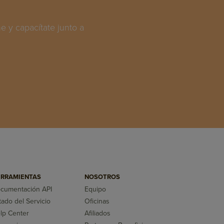
 y capacítate junto a
RRAMIENTAS
NOSOTROS
cumentación API
Equipo
tado del Servicio
Oficinas
lp Center
Afiliados