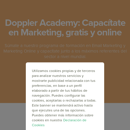
Doppler Academy: Capacítate
en Marketing, gratis y online
Súmate a nuestro programa de formación en Email Marketing y
Marketing Online y capacítate junto a los máximos referentes del
sector a nivel mundial.
Utilizamos cookies propias y de terceros
INSCRÍBETE GRATIS
para analizar nuestros servicios y
mostrarte publicidad relacionada con tus
preferencias, en base a un perfil
elaborado a partir de tus hábitos de
navegación. Puedes configurar las
cookies, aceptarlas o rechazarlas a todas.
Este banner se mantendrá activo hasta
que ejecutes una de las opciones.
Puedes obtener más información sobre
cookies en nuestra
Declaración de
Cookies