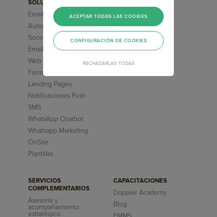
SOLUCIONES
FUNCIONALIDADES
Email Marketing
Segmentaciones
ACEPTAR TODAS LAS COOKIES
Avanzadas
Automation Marketing
Flujos pre-diseñados
Social Media ChatBot
CONFIGURACIÓN DE COOKIES
Inteligencia Artificial
Email Transaccional
Reportes
Web Chatbot
RECHAZARLAS TODAS
Formularios
Landing Pages
Notificaciones Push
SMS
WhatsApp Chatbot
Whatsapp Marketing
OnSite
Plantillas
SERVICIOS
CAPACITACIONES
COMPLEMENTARIOS
Doppler Academy
Asesoría y
Blog
acompañamiento
estratégico
EMMS