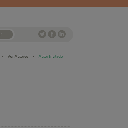
r
Ver Autores
Autor Invitado
•
•