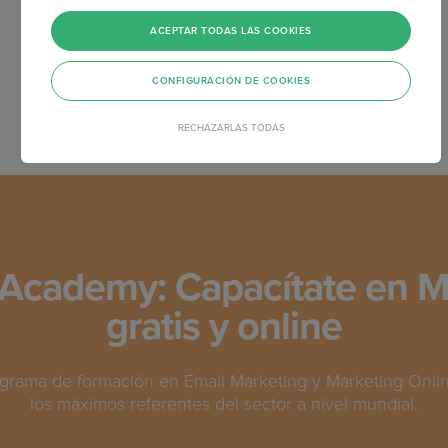
<
1
2
ACEPTAR TODAS LAS COOKIES
CONFIGURACIÓN DE COOKIES
RECHAZARLAS TODAS
Academy: Capacítate en M
gratis y online
grama de formación en Email Marketing y Marketing Online
los máximos referentes del sector a nivel mundial.