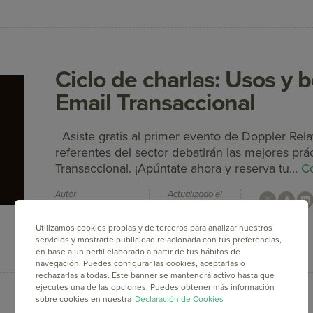
Ciclo de charlas: Usos y b
Email Transaccional
Asiste gratis al primer evento de Doppler Re
referentes del sector debatirán las mejores prá
Transaccional. ¡Apúntate ahora y reserva tu...
Co
Autor
Actualizado el
Federico Cosentino
30 Ago, 2016
Utilizamos cookies propias y de terceros para analizar nuestros
servicios y mostrarte publicidad relacionada con tus preferencias,
en base a un perfil elaborado a partir de tus hábitos de
navegación. Puedes configurar las cookies, aceptarlas o
rechazarlas a todas. Este banner se mantendrá activo hasta que
ejecutes una de las opciones. Puedes obtener más información
sobre cookies en nuestra
Declaración de Cookies