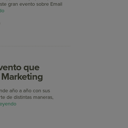
este gran evento sobre Email
do
vento que
 Marketing
ende año a año con sus
rte de distintas maneras,
leyendo