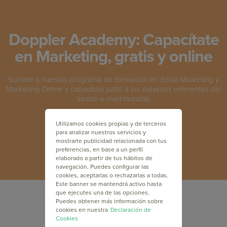
Doppler Academy: Capacítate
en Marketing, gratis y online
Súmate a nuestro programa de formación en Email Marketing y
Marketing Online y capacítate junto a los máximos referentes del
sector a nivel mundial.
Utilizamos cookies propias y de terceros
INSCRÍBETE GRATIS
para analizar nuestros servicios y
mostrarte publicidad relacionada con tus
preferencias, en base a un perfil
elaborado a partir de tus hábitos de
navegación. Puedes configurar las
cookies, aceptarlas o rechazarlas a todas.
Este banner se mantendrá activo hasta
que ejecutes una de las opciones.
Puedes obtener más información sobre
cookies en nuestra
Declaración de
Cookies