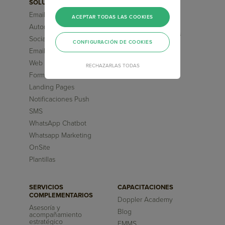
SOLUCIONES
FUNCIONALIDADES
Email Marketing
Segmentaciones
ACEPTAR TODAS LAS COOKIES
Avanzadas
Automation Marketing
Flujos pre-diseñados
Social Media ChatBot
CONFIGURACIÓN DE COOKIES
Inteligencia Artificial
Email Transaccional
Reportes
Web Chatbot
RECHAZARLAS TODAS
Formularios
Landing Pages
Notificaciones Push
SMS
WhatsApp Chatbot
Whatsapp Marketing
OnSite
Plantillas
SERVICIOS
CAPACITACIONES
COMPLEMENTARIOS
Doppler Academy
Asesoría y
Blog
acompañamiento
estratégico
EMMS