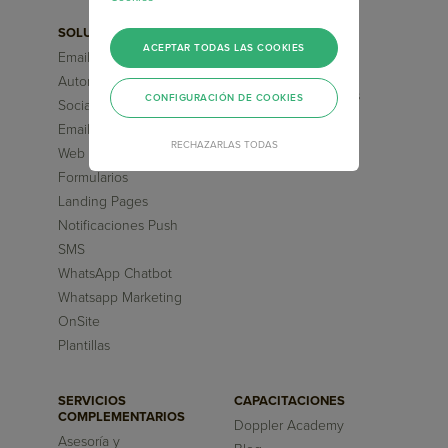
SOLUCIONES
FUNCIONALIDADES
ACEPTAR TODAS LAS COOKIES
Email Marketing
Segmentaciones
Avanzadas
Automation Marketing
Flujos pre-diseñados
CONFIGURACIÓN DE COOKIES
Social Media ChatBot
Inteligencia Artificial
Email Transaccional
Reportes
RECHAZARLAS TODAS
Web Chatbot
Formularios
Landing Pages
Notificaciones Push
SMS
WhatsApp Chatbot
Whatsapp Marketing
OnSite
Plantillas
SERVICIOS
CAPACITACIONES
COMPLEMENTARIOS
Doppler Academy
Asesoría y