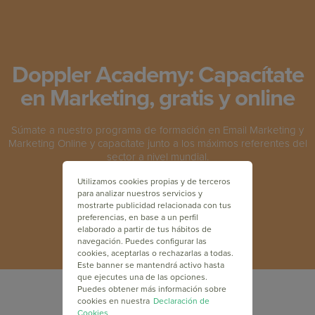
Doppler Academy: Capacítate
en Marketing, gratis y online
Súmate a nuestro programa de formación en Email Marketing y
Marketing Online y capacítate junto a los máximos referentes del
sector a nivel mundial.
Utilizamos cookies propias y de terceros
para analizar nuestros servicios y
INSCRÍBETE GRATIS
mostrarte publicidad relacionada con tus
preferencias, en base a un perfil
elaborado a partir de tus hábitos de
navegación. Puedes configurar las
cookies, aceptarlas o rechazarlas a todas.
Este banner se mantendrá activo hasta
que ejecutes una de las opciones.
Puedes obtener más información sobre
cookies en nuestra
Declaración de
Cookies