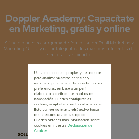
Doppler Academy: Capacítate
en Marketing, gratis y online
Súmate a nuestro programa de formación en Email Marketing y
Marketing Online y capacítate junto a los máximos referentes del
sector a nivel mundial.
INSCRÍBETE GRATIS
Utilizamos cookies propias y de terceros
para analizar nuestros servicios y
mostrarte publicidad relacionada con tus
preferencias, en base a un perfil
elaborado a partir de tus hábitos de
navegación. Puedes configurar las
cookies, aceptarlas o rechazarlas a todas.
Este banner se mantendrá activo hasta
que ejecutes una de las opciones.
Puedes obtener más información sobre
cookies en nuestra
Declaración de
Cookies
SOLUCIONES
FUNCIONALIDADES